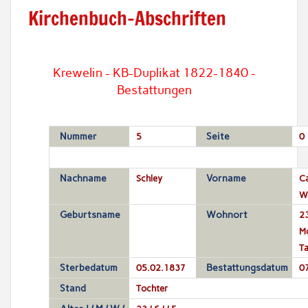
Kirchenbuch-Abschriften
Krewelin - KB-Duplikat 1822-1840 -
Bestattungen
Nummer
5
Seite
0
Nachname
Schley
Vorname
Ca
Wi
Geburtsname
Wohnort
23
Mo
T
Sterbedatum
05.02.1837
Bestattungsdatum
0
Stand
Tochter