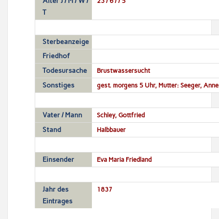
Alter J / M / W /
23 / 6 / / 5
T
Sterbeanzeige
Friedhof
Todesursache
Brustwassersucht
Sonstiges
gest. morgens 5 Uhr, Mutter: Seeger, Anne
Vater / Mann
Schley, Gottfried
Stand
Halbbauer
Einsender
Eva Maria Friedland
Jahr des
1837
Eintrages