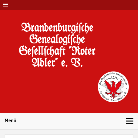
Brandenburgi#che
Genealogi#che
Ge#ell#chaft "Roter
Adler" e. V.
10 Jahre Familienforschung in Brandenburg
Menü