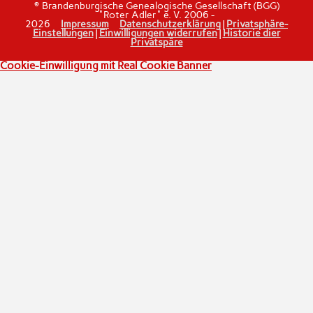
© Brandenburgische Genealogische Gesellschaft (BGG)
"Roter Adler" e. V. 2006 -
2026
Impressum
Datenschutzerklärung
|
Privatsphäre-
Einstellungen
|
Einwilligungen widerrufen
|
Historie dier
Privatspäre
Cookie-Einwilligung mit Real Cookie Banner