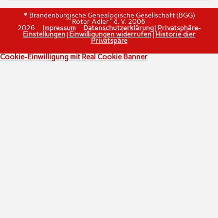
© Brandenburgische Genealogische Gesellschaft (BGG)
"Roter Adler" e. V. 2006 -
2026
Impressum
Datenschutzerklärung
|
Privatsphäre-
Einstellungen
|
Einwilligungen widerrufen
|
Historie dier
Privatspäre
Cookie-Einwilligung mit Real Cookie Banner