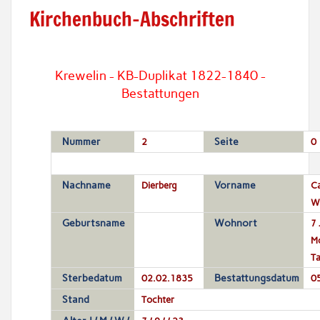
Kirchenbuch-Abschriften
Krewelin - KB-Duplikat 1822-1840 -
Bestattungen
Nummer
2
Seite
0
Nachname
Dierberg
Vorname
Ca
Wi
Geburtsname
Wohnort
7 
M
T
Sterbedatum
02.02.1835
Bestattungsdatum
0
Stand
Tochter