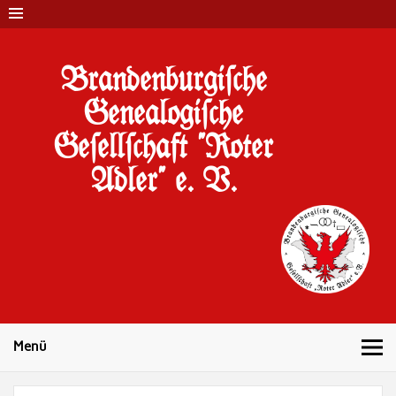
Brandenburgi#che
Genealogi#che
Ge#ell#chaft "Roter
Adler" e. V.
10 Jahre Familienforschung in Brandenburg
Menü