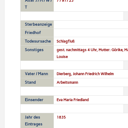
Alter J / M / W /
7 / 9 / / 23
T
Sterbeanzeige
Friedhof
Todesursache
Schlagfluß
Sonstiges
gest. nachmittags 4 Uhr, Mutter: Görike, M
Louise
Vater / Mann
Dierberg, Johann Friedrich Wilhelm
Stand
Arbeitsmann
Einsender
Eva Maria Friedland
Jahr des
1835
Eintrages