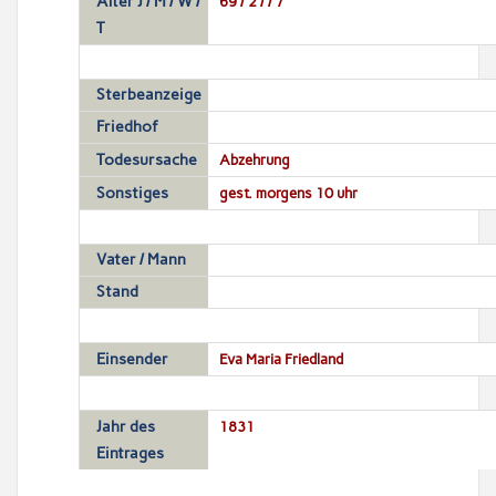
Alter J / M / W /
69 / 2 / / 7
T
Sterbeanzeige
Friedhof
Todesursache
Abzehrung
Sonstiges
gest. morgens 10 uhr
Vater / Mann
Stand
Einsender
Eva Maria Friedland
Jahr des
1831
Eintrages