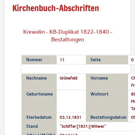
Kirchenbuch-Abschriften
Krewelin - KB-Duplikat 1822-1840 -
Bestattungen
Nummer
11
Seite
0
Nachname
Grünefeld
Vorname
Ch
Fr
Geburtsname
Wohnort
69
Mo
T
Sterbedatum
03.12.1831
Bestattungsdatum
0
Stand
"Schiffer [1831:] Witwer"