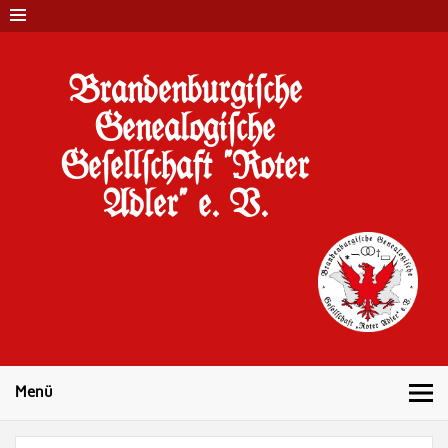
Brandenburgi#che
Genealogi#che
Ge#ell#chaft "Roter
Adler" e. V.
10 Jahre Familienforschung in Brandenburg
Menü