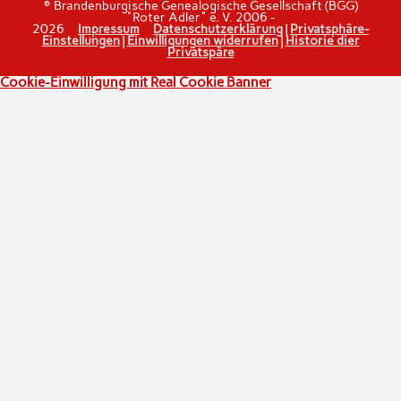
© Brandenburgische Genealogische Gesellschaft (BGG)
"Roter Adler" e. V. 2006 -
2026
Impressum
Datenschutzerklärung
|
Privatsphäre-
Einstellungen
|
Einwilligungen widerrufen
|
Historie dier
Privatspäre
Cookie-Einwilligung mit Real Cookie Banner