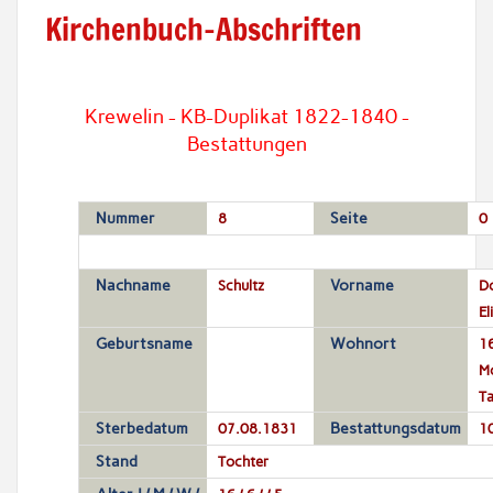
Kirchenbuch-Abschriften
Krewelin - KB-Duplikat 1822-1840 -
Bestattungen
Nummer
8
Seite
0
Nachname
Schultz
Vorname
D
El
Geburtsname
Wohnort
16
Mo
T
Sterbedatum
07.08.1831
Bestattungsdatum
1
Stand
Tochter