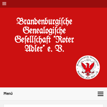
Brandenburgi#che
Genealogi#che
Ge#ell#chaft "Roter
Adler" e. V.
10 Jahre Familienforschung in Brandenburg
Menü