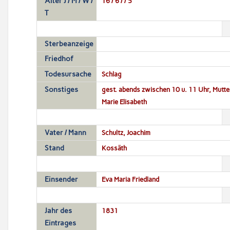
Alter J / M / W /
16 / 6 / / 5
T
Sterbeanzeige
Friedhof
Todesursache
Schlag
Sonstiges
gest. abends zwischen 10 u. 11 Uhr, Mutter
Marie Elisabeth
Vater / Mann
Schultz, Joachim
Stand
Kossäth
Einsender
Eva Maria Friedland
Jahr des
1831
Eintrages