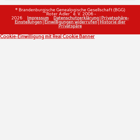
© Brandenburgische Genealogische Gesellschaft (BGG)
"Roter Adler" e. V. 2006 -
2026
Impressum
Datenschutzerklärung
|
Privatsphäre-
Einstellungen
|
Einwilligungen widerrufen
|
Historie dier
Privatspäre
Cookie-Einwilligung mit Real Cookie Banner