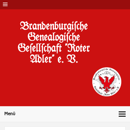
Brandenburgi#che
Genealogi#che
Ge#ell#chaft "Roter
Adler" e. V.
10 Jahre Familienforschung in Brandenburg
Menü