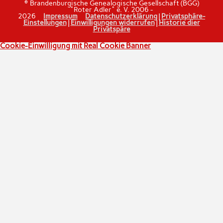
© Brandenburgische Genealogische Gesellschaft (BGG)
"Roter Adler" e. V. 2006 -
2026
Impressum
Datenschutzerklärung
|
Privatsphäre-
Einstellungen
|
Einwilligungen widerrufen
|
Historie dier
Privatspäre
Cookie-Einwilligung mit Real Cookie Banner