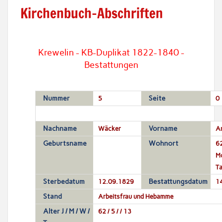
Kirchenbuch-Abschriften
Krewelin - KB-Duplikat 1822-1840 -
Bestattungen
Nummer
5
Seite
0
Nachname
Wäcker
Vorname
An
Geburtsname
Wohnort
62
M
T
Sterbedatum
12.09.1829
Bestattungsdatum
1
Stand
Arbeitsfrau und Hebamme
Alter J / M / W /
62 / 5 / / 13