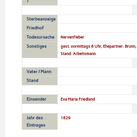
T
Sterbeanzeige
Friedhof
Todesursache
Nervenfieber
Sonstiges
gest. vormittags 8 Uhr, Ehepartner: Brunn, 
Stand: Arbeitsmann
Vater / Mann
Stand
Einsender
Eva Maria Friedland
Jahr des
1829
Eintrages