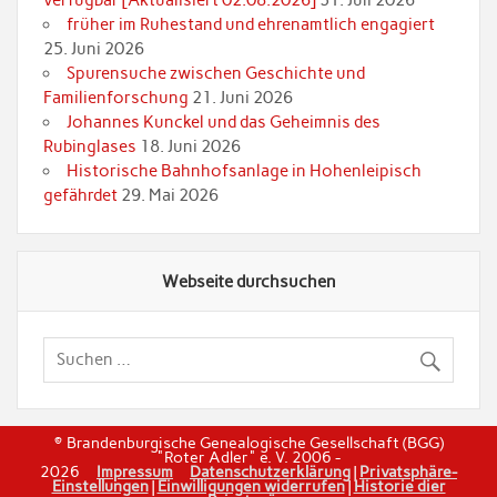
verfügbar [Aktualisiert 02.08.2026]
31. Juli 2026
früher im Ruhestand und ehrenamtlich engagiert
25. Juni 2026
Spurensuche zwischen Geschichte und
Familienforschung
21. Juni 2026
Johannes Kunckel und das Geheimnis des
Rubinglases
18. Juni 2026
Historische Bahnhofsanlage in Hohenleipisch
gefährdet
29. Mai 2026
Webseite durchsuchen
© Brandenburgische Genealogische Gesellschaft (BGG)
"Roter Adler" e. V. 2006 -
2026
Impressum
Datenschutzerklärung
|
Privatsphäre-
Einstellungen
|
Einwilligungen widerrufen
|
Historie dier