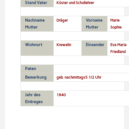
Stand Vater
Küster und Schullehrer
Nachname
Dräger
Vorname
Marie
Mutter
Mutter
Sophie
Wohnort
Krewelin
Einsender
Eva Maria
Friedland
Paten
Bemerkung
geb. nachmittags5 1/2 Uhr
Jahr des
1840
Eintrages