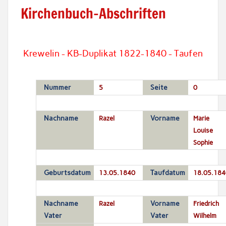
Kirchenbuch-Abschriften
Krewelin - KB-Duplikat 1822-1840 - Taufen
Nummer
5
Seite
0
Nachname
Razel
Vorname
Marie
Louise
Sophie
Geburtsdatum
13.05.1840
Taufdatum
18.05.184
Nachname
Razel
Vorname
Friedrich
Vater
Vater
Wilhelm