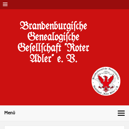
Brandenburgi#che
Genealogi#che
Ge#ell#chaft "Roter
Adler" e. V.
10 Jahre Familienforschung in Brandenburg
Menü