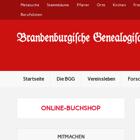
Metasuche
Stammbäume
Pfarrer
Orte
Kirchen
Fri
Berufslisten
Brandenburgi#che Genealogi#c
10 Jahre Familienforschung in Brandenburg
Startseite
Die BGG
Vereinsleben
Fors
ONLINE-BUCHSHOP
MITMACHEN