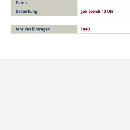
Paten
Bemerkung
geb. abends 12 Uhr
Jahr des Eintrages
1840