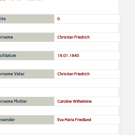
ite
0
orname
Christian Friedrich
aufdatum
19.01.1840
rname Vater
Christian Friedrich
rname Mutter
Caroline Wilhelmine
nsender
Eva Maria Friedland