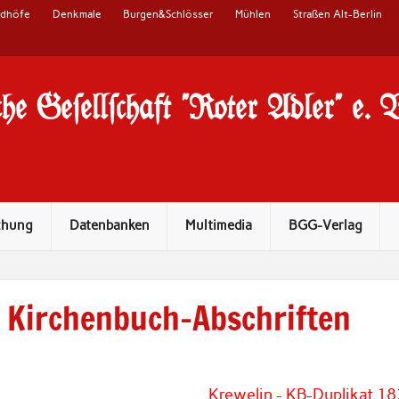
edhöfe
Denkmale
Burgen&Schlösser
Mühlen
Straßen Alt-Berlin
he Ge#ell#chaft "Roter Adler" e. 
chung
Datenbanken
Multimedia
BGG-Verlag
Kirchenbuch-Abschriften
Krewelin - KB-Duplikat 1