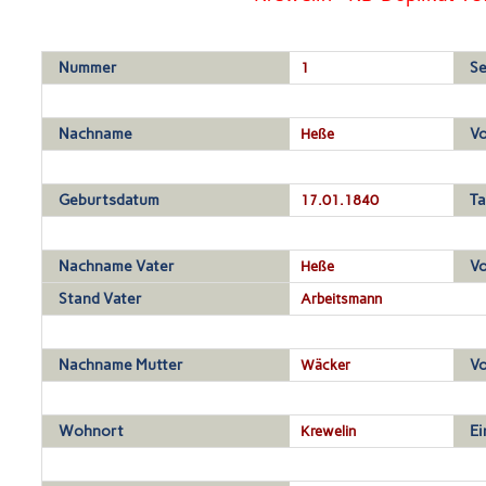
Nummer
1
Se
Nachname
Heße
V
Geburtsdatum
17.01.1840
T
Nachname Vater
Heße
Vo
Stand Vater
Arbeitsmann
Nachname Mutter
Wäcker
Vo
Wohnort
Krewelin
Ei