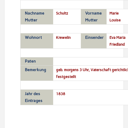
Nachname
Schultz
Vorname
Marie
Mutter
Mutter
Louise
Wohnort
Krewelin
Einsender
Eva Maria
Friedland
Paten
Bemerkung
geb. morgens 3 Uhr, Vaterschaft gerichtlic
festgestellt
Jahr des
1838
Eintrages