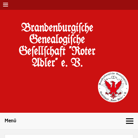
Brandenburgi#che
Genealogi#che
Ge#ell#chaft "Roter
Adler" e. V.
10 Jahre Familienforschung in Brandenburg
Menü