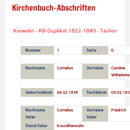
Kirchenbuch-Abschriften
Krewelin - KB-Duplikat 1822-1840 - Taufen
Nummer
1
Seite
0
Nachname
Cornelius
Vorname
Caroline
Wilhelmine
Geburtsdatum
04.02.1838
Taufdatum
04.02.183
Nachname
Cornelius
Vorname
Friedrich
Vater
Vater
Stand Vater
Kossäthensohn