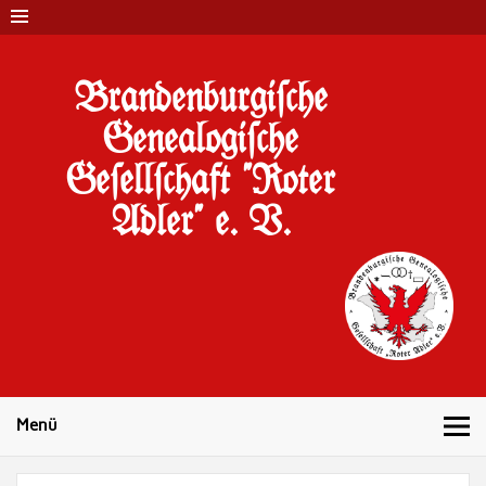
Brandenburgi#che
Genealogi#che
Ge#ell#chaft "Roter
Adler" e. V.
10 Jahre Familienforschung in Brandenburg
Menü