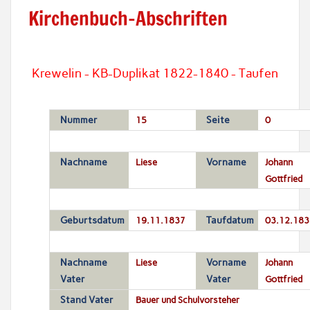
Kirchenbuch-Abschriften
Krewelin - KB-Duplikat 1822-1840 - Taufen
Nummer
15
Seite
0
Nachname
Liese
Vorname
Johann
Gottfried
Geburtsdatum
19.11.1837
Taufdatum
03.12.183
Nachname
Liese
Vorname
Johann
Vater
Vater
Gottfried
Stand Vater
Bauer und Schulvorsteher