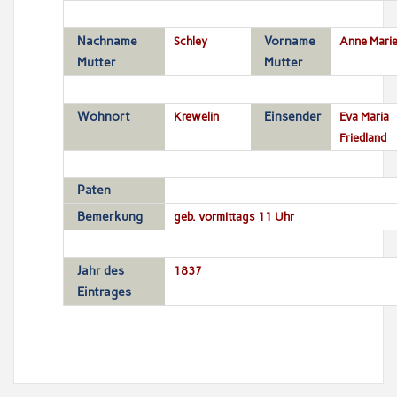
Nachname
Schley
Vorname
Anne Mari
Mutter
Mutter
Wohnort
Krewelin
Einsender
Eva Maria
Friedland
Paten
Bemerkung
geb. vormittags 11 Uhr
Jahr des
1837
Eintrages