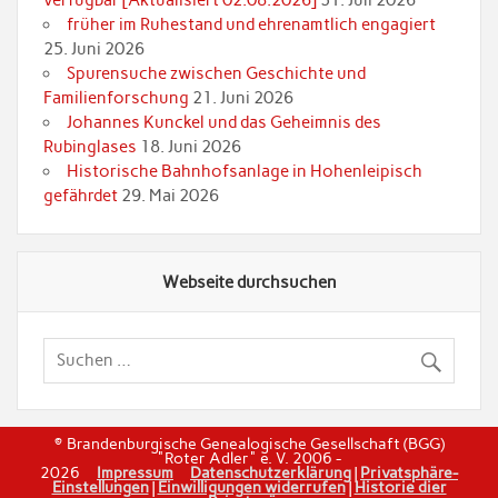
verfügbar [Aktualisiert 02.08.2026]
31. Juli 2026
früher im Ruhestand und ehrenamtlich engagiert
25. Juni 2026
Spurensuche zwischen Geschichte und
Familienforschung
21. Juni 2026
Johannes Kunckel und das Geheimnis des
Rubinglases
18. Juni 2026
Historische Bahnhofsanlage in Hohenleipisch
gefährdet
29. Mai 2026
Webseite durchsuchen
© Brandenburgische Genealogische Gesellschaft (BGG)
"Roter Adler" e. V. 2006 -
2026
Impressum
Datenschutzerklärung
|
Privatsphäre-
Einstellungen
|
Einwilligungen widerrufen
|
Historie dier