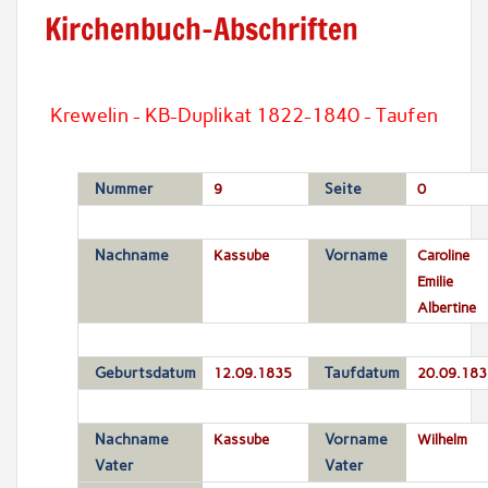
Kirchenbuch-Abschriften
Krewelin - KB-Duplikat 1822-1840 - Taufen
Nummer
9
Seite
0
Nachname
Kassube
Vorname
Caroline
Emilie
Albertine
Geburtsdatum
12.09.1835
Taufdatum
20.09.183
Nachname
Kassube
Vorname
Wilhelm
Vater
Vater