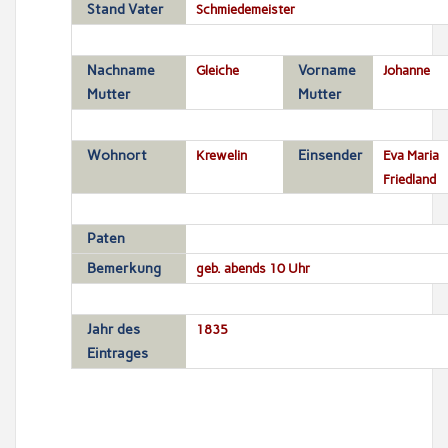
Stand Vater
Schmiedemeister
Nachname
Gleiche
Vorname
Johanne
Mutter
Mutter
Wohnort
Krewelin
Einsender
Eva Maria
Friedland
Paten
Bemerkung
geb. abends 10 Uhr
Jahr des
1835
Eintrages