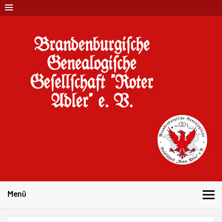
Brandenburgi#che
Genealogi#che
Ge#ell#chaft "Roter
Adler" e. V.
10 Jahre Familienforschung in Brandenburg
Menü