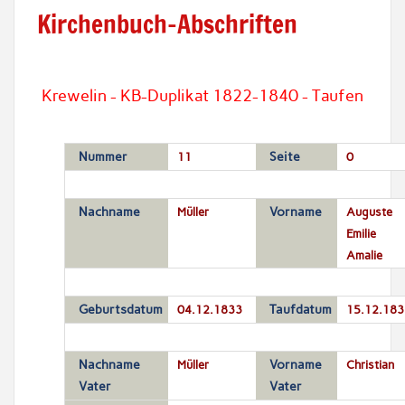
Kirchenbuch-Abschriften
Krewelin - KB-Duplikat 1822-1840 - Taufen
Nummer
11
Seite
0
Nachname
Müller
Vorname
Auguste
Emilie
Amalie
Geburtsdatum
04.12.1833
Taufdatum
15.12.183
Nachname
Müller
Vorname
Christian
Vater
Vater