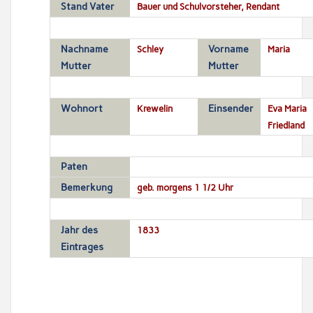
Stand Vater
Bauer und Schulvorsteher, Rendant
Nachname
Schley
Vorname
Maria
Mutter
Mutter
Wohnort
Krewelin
Einsender
Eva Maria
Friedland
Paten
Bemerkung
geb. morgens 1 1/2 Uhr
Jahr des
1833
Eintrages