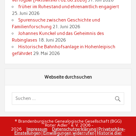
verfügbar [Aktualisiert 02.08.2026]
31. Juli 2026
früher im Ruhestand und ehrenamtlich engagiert
25. Juni 2026
Spurensuche zwischen Geschichte und
Familienforschung
21. Juni 2026
Johannes Kunckel und das Geheimnis des
Rubinglases
18. Juni 2026
Historische Bahnhofsanlage in Hohenleipisch
gefährdet
29. Mai 2026
Webseite durchsuchen
© Brandenburgische Genealogische Gesellschaft (BGG)
"Roter Adler" e. V. 2006 -
2026
Impressum
Datenschutzerklärung
|
Privatsphäre-
Einstellungen
|
Einwilligungen widerrufen
|
Historie dier