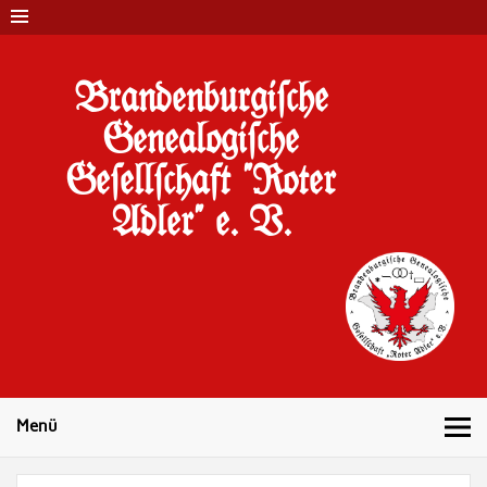
Brandenburgi#che
Genealogi#che
Ge#ell#chaft "Roter
Adler" e. V.
10 Jahre Familienforschung in Brandenburg
Menü