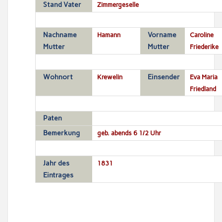
Stand Vater
Zimmergeselle
Nachname
Hamann
Vorname
Caroline
Mutter
Mutter
Friederike
Wohnort
Krewelin
Einsender
Eva Maria
Friedland
Paten
Bemerkung
geb. abends 6 1/2 Uhr
Jahr des
1831
Eintrages