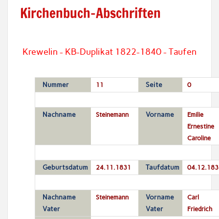
Kirchenbuch-Abschriften
Krewelin - KB-Duplikat 1822-1840 - Taufen
Nummer
11
Seite
0
Nachname
Steinemann
Vorname
Emilie
Ernestine
Caroline
Geburtsdatum
24.11.1831
Taufdatum
04.12.183
Nachname
Steinemann
Vorname
Carl
Vater
Vater
Friedrich