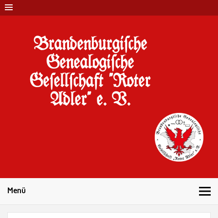
Brandenburgi#che
Genealogi#che
Ge#ell#chaft "Roter
Adler" e. V.
10 Jahre Familienforschung in Brandenburg
Menü