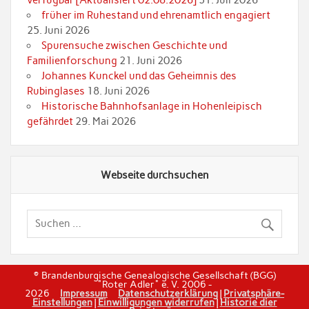
verfügbar [Aktualisiert 02.08.2026]
31. Juli 2026
früher im Ruhestand und ehrenamtlich engagiert
25. Juni 2026
Spurensuche zwischen Geschichte und
Familienforschung
21. Juni 2026
Johannes Kunckel und das Geheimnis des
Rubinglases
18. Juni 2026
Historische Bahnhofsanlage in Hohenleipisch
gefährdet
29. Mai 2026
Webseite durchsuchen
© Brandenburgische Genealogische Gesellschaft (BGG)
"Roter Adler" e. V. 2006 -
2026
Impressum
Datenschutzerklärung
|
Privatsphäre-
Einstellungen
|
Einwilligungen widerrufen
|
Historie dier