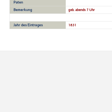
Paten
Bemerkung
geb. abends 7 Uhr
Jahr des Eintrages
1831