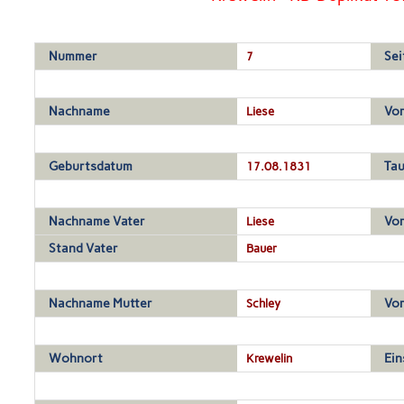
Nummer
7
Sei
Nachname
Liese
Vo
Geburtsdatum
17.08.1831
Ta
Nachname Vater
Liese
Vo
Stand Vater
Bauer
Nachname Mutter
Schley
Vo
Wohnort
Krewelin
Ein