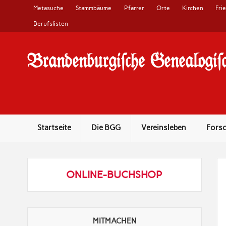
Metasuche
Stammbäume
Pfarrer
Orte
Kirchen
Fri
Berufslisten
Brandenburgi#che Genealogi#c
10 Jahre Familienforschung in Brandenburg
Startseite
Die BGG
Vereinsleben
Fors
ONLINE-BUCHSHOP
MITMACHEN