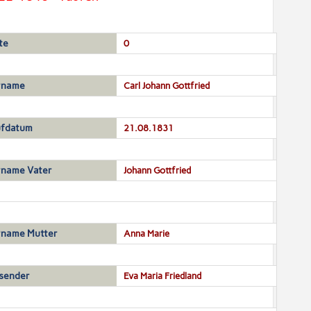
te
0
rname
Carl Johann Gottfried
ufdatum
21.08.1831
rname Vater
Johann Gottfried
rname Mutter
Anna Marie
sender
Eva Maria Friedland