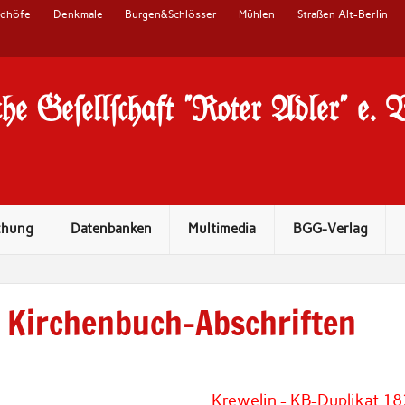
edhöfe
Denkmale
Burgen&Schlösser
Mühlen
Straßen Alt-Berlin
he Ge#ell#chaft "Roter Adler" e. 
chung
Datenbanken
Multimedia
BGG-Verlag
Kirchenbuch-Abschriften
Krewelin - KB-Duplikat 1