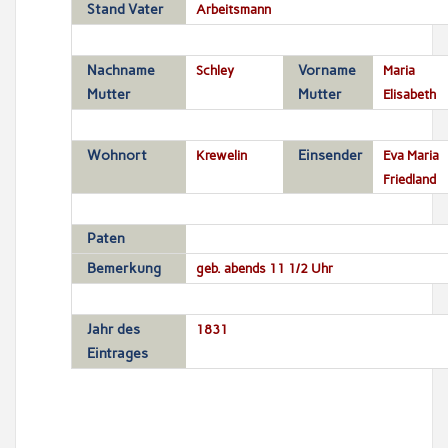
Stand Vater
Arbeitsmann
Nachname
Schley
Vorname
Maria
Mutter
Mutter
Elisabeth
Wohnort
Krewelin
Einsender
Eva Maria
Friedland
Paten
Bemerkung
geb. abends 11 1/2 Uhr
Jahr des
1831
Eintrages