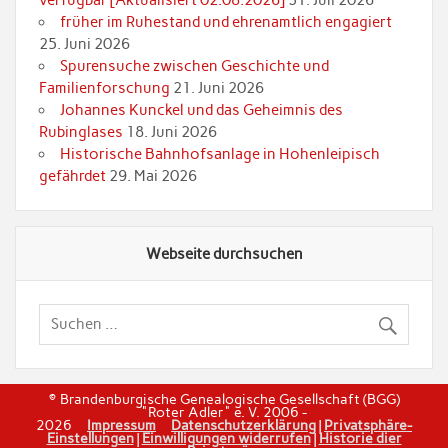
verfügbar [Aktualisiert 02.08.2026]
31. Juli 2026
früher im Ruhestand und ehrenamtlich engagiert
25. Juni 2026
Spurensuche zwischen Geschichte und
Familienforschung
21. Juni 2026
Johannes Kunckel und das Geheimnis des
Rubinglases
18. Juni 2026
Historische Bahnhofsanlage in Hohenleipisch
gefährdet
29. Mai 2026
Webseite durchsuchen
© Brandenburgische Genealogische Gesellschaft (BGG)
"Roter Adler" e. V. 2006 -
2026
Impressum
Datenschutzerklärung
|
Privatsphäre-
Einstellungen
|
Einwilligungen widerrufen
|
Historie dier