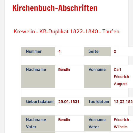
Kirchenbuch-Abschriften
Krewelin - KB-Duplikat 1822-1840 - Taufen
Nummer
4
Seite
0
Nachname
Bendin
Vorname
Carl
Friedrich
August
Geburtsdatum
29.01.1831
Taufdatum
13.02.183
Nachname
Bendin
Vorname
Friedrich
Vater
Vater
Wilhelm