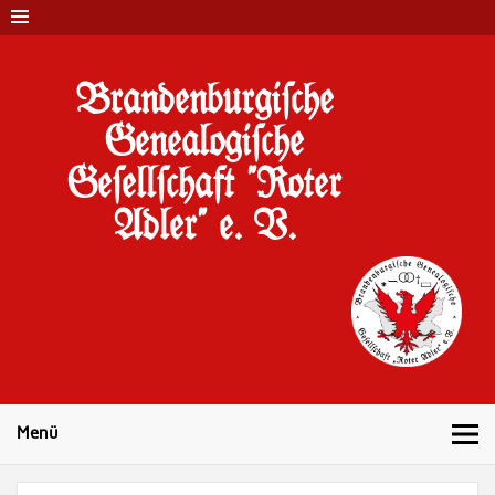
Brandenburgi#che
Genealogi#che
Ge#ell#chaft "Roter
Adler" e. V.
10 Jahre Familienforschung in Brandenburg
Menü