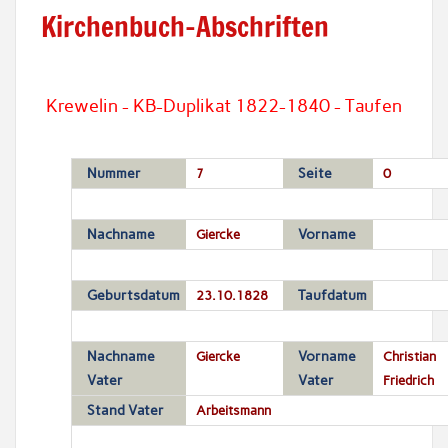
Kirchenbuch-Abschriften
Krewelin - KB-Duplikat 1822-1840 - Taufen
Nummer
7
Seite
0
Nachname
Giercke
Vorname
Geburtsdatum
23.10.1828
Taufdatum
Nachname
Giercke
Vorname
Christian
Vater
Vater
Friedrich
Stand Vater
Arbeitsmann