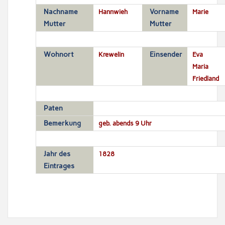
Nachname
Hannwieh
Vorname
Marie
Mutter
Mutter
Wohnort
Krewelin
Einsender
Eva
Maria
Friedland
Paten
Bemerkung
geb. abends 9 Uhr
Jahr des
1828
Eintrages