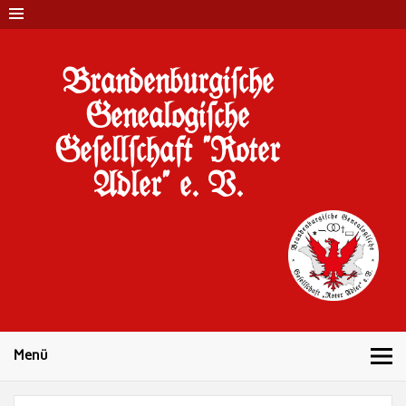
Brandenburgi#che
Genealogi#che
Ge#ell#chaft "Roter
Adler" e. V.
10 Jahre Familienforschung in Brandenburg
Menü