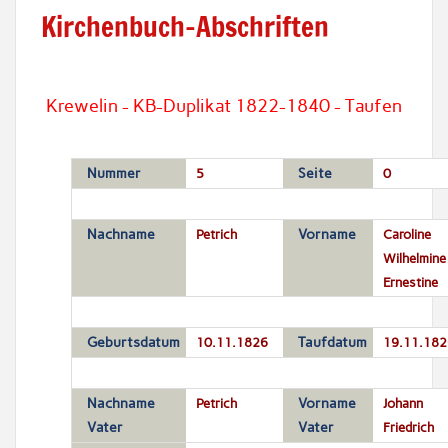
Kirchenbuch-Abschriften
Krewelin - KB-Duplikat 1822-1840 - Taufen
Nummer
5
Seite
0
Nachname
Petrich
Vorname
Caroline
Wilhelmine
Ernestine
Geburtsdatum
10.11.1826
Taufdatum
19.11.182
Nachname
Petrich
Vorname
Johann
Vater
Vater
Friedrich