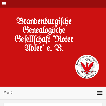
Brandenburgi#che
Genealogi#che
Ge#ell#chaft "Roter
Adler" e. V.
10 Jahre Familienforschung in Brandenburg
Menü