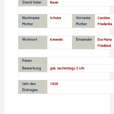
Stand Vater
Bauer
Nachname
Schulze
Vorname
Caroline
Mutter
Mutter
Friederike
Wohnort
Krewelin
Einsender
Eva Maria
Friedland
Paten
Bemerkung
geb. nachmittags 5 Uhr
Jahr des
1826
Eintrages