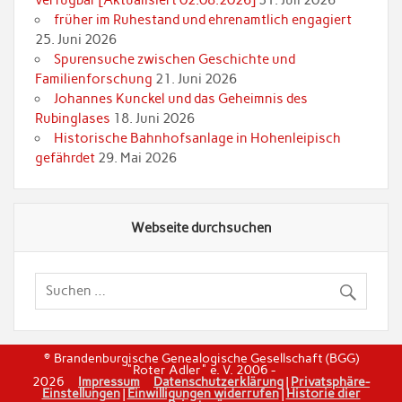
verfügbar [Aktualisiert 02.08.2026]
31. Juli 2026
früher im Ruhestand und ehrenamtlich engagiert
25. Juni 2026
Spurensuche zwischen Geschichte und
Familienforschung
21. Juni 2026
Johannes Kunckel und das Geheimnis des
Rubinglases
18. Juni 2026
Historische Bahnhofsanlage in Hohenleipisch
gefährdet
29. Mai 2026
Webseite durchsuchen
© Brandenburgische Genealogische Gesellschaft (BGG)
"Roter Adler" e. V. 2006 -
2026
Impressum
Datenschutzerklärung
|
Privatsphäre-
Einstellungen
|
Einwilligungen widerrufen
|
Historie dier