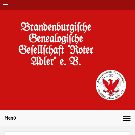
Brandenburgi#che
Genealogi#che
Ge#ell#chaft "Roter
Adler" e. V.
10 Jahre Familienforschung in Brandenburg
Menü