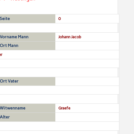
Seite
0
Vorname Mann
Johann Jacob
Ort Mann
er
Ort Vater
Witwenname
Graefe
Alter