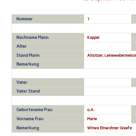
Nummer
1
Nachname Mann
Kappel
Alter
Stand Mann
Altsitzer, Leinewebermeist
Bemerkung
Vater
Vater Stand
Geburtsname Frau
o.A.
Vorname Frau
Marie
Bemerkung
Witwe Einwohner Graefe