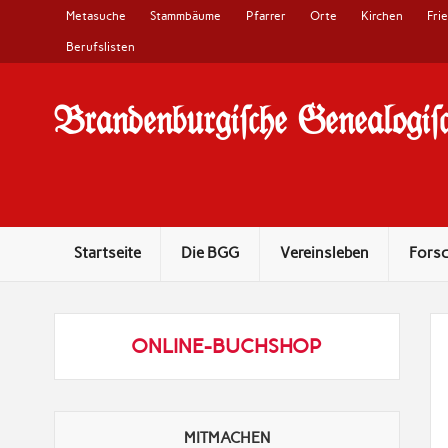
Metasuche
Stammbäume
Pfarrer
Orte
Kirchen
Fri
Berufslisten
Brandenburgi#che Genealogi#c
10 Jahre Familienforschung in Brandenburg
Startseite
Die BGG
Vereinsleben
Fors
ONLINE-BUCHSHOP
MITMACHEN