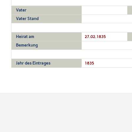
Vater
Vater Stand
Heirat am
27.02.1835
Bemerkung
Jahr des Eintrages
1835