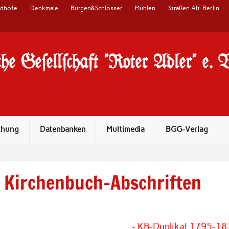
edhöfe
Denkmale
Burgen&Schlösser
Mühlen
Straßen Alt-Berlin
he Ge#ell#chaft "Roter Adler" e. 
chung
Datenbanken
Multimedia
BGG-Verlag
Kirchenbuch-Abschriften
- KB-Duplikat 1795-18