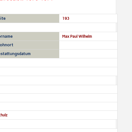
ite
193
orname
Max Paul Wilhelm
ohnort
stattungsdatum
chulz