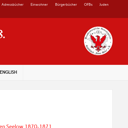
Adressbücher
Einwohner
Bürgerbücher
OFBs
Juden
V.
ENGLISH
sten Seelow 1870-1871