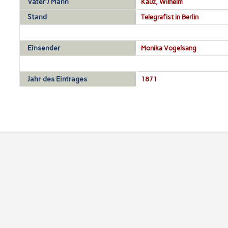
Vater / Mann
Kauz, Wilhelm
Stand
Telegrafist in Berlin
Einsender
Monika Vogelsang
Jahr des Eintrages
1871