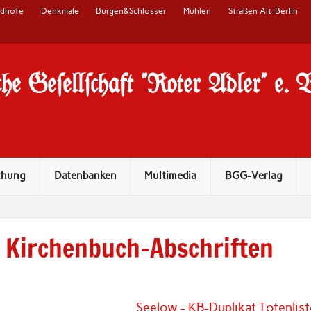
edhöfe
Denkmale
Burgen&Schlösser
Mühlen
Straßen Alt-Berlin
he Ge#ell#chaft "Roter Adler" e. 
chung
Datenbanken
Multimedia
BGG-Verlag
Kirchenbuch-Abschriften
Seelow - KB-Duplikat Totenli