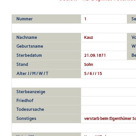
Nummer
1
Se
Nachname
Kauz
V
Geburtsname
W
Sterbedatum
21.09.1871
Be
Stand
Sohn
Alter J / M / W / T
5 / 6 / / 15
Sterbeanzeige
Friedhof
Todesursache
Sonstiges
verstarb beim Eigenthümer S