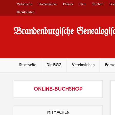
Metasuche
Stammbäume
Pfarrer
Orte
Kirchen
Fri
Berufslisten
Brandenburgi#che Genealogi#c
10 Jahre Familienforschung in Brandenburg
Startseite
Die BGG
Vereinsleben
Fors
ONLINE-BUCHSHOP
MITMACHEN