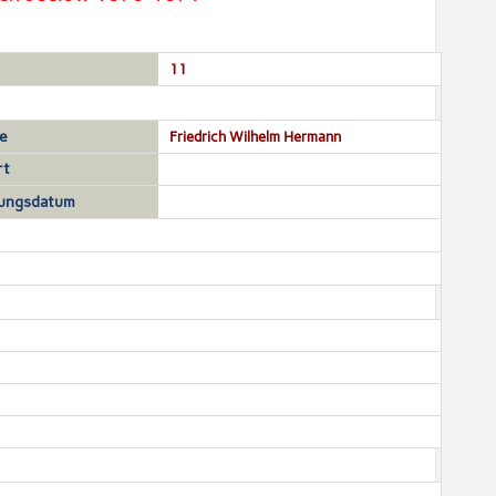
11
e
Friedrich Wilhelm Hermann
rt
tungsdatum