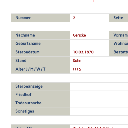
Nummer
2
Seite
Nachname
Gericke
Vornam
Geburtsname
Wohno
Sterbedatum
10.03.1870
Bestat
Stand
Sohn
Alter J / M / W / T
/ / / 5
Sterbeanzeige
Friedhof
Todesursache
Sonstiges