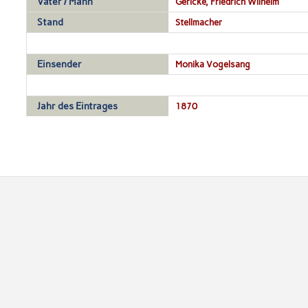
Vater / Mann
Gericke, Friedrich Wilhelm
Stand
Stellmacher
Einsender
Monika Vogelsang
Jahr des Eintrages
1870