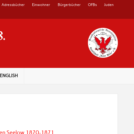
Adressbücher
Einwohner
Bürgerbücher
OFBs
Juden
V.
ENGLISH
sten Seelow 1870-1871