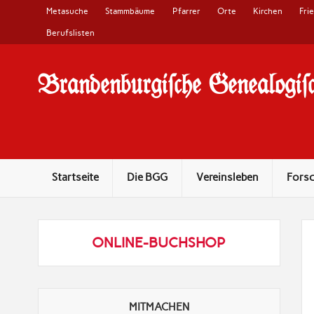
Metasuche
Stammbäume
Pfarrer
Orte
Kirchen
Fri
Berufslisten
Brandenburgi#che Genealogi#c
10 Jahre Familienforschung in Brandenburg
Startseite
Die BGG
Vereinsleben
Fors
ONLINE-BUCHSHOP
MITMACHEN