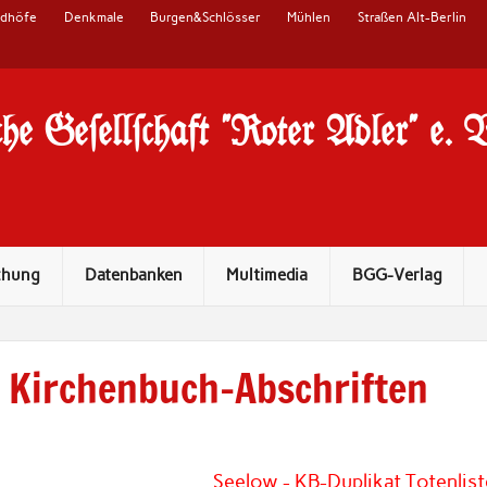
edhöfe
Denkmale
Burgen&Schlösser
Mühlen
Straßen Alt-Berlin
he Ge#ell#chaft "Roter Adler" e. 
chung
Datenbanken
Multimedia
BGG-Verlag
Kirchenbuch-Abschriften
Seelow - KB-Duplikat Totenli