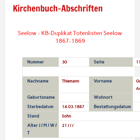
Kirchenbuch-Abschriften
Seelow - KB-Duplikat Totenlisten Seelow
1867-1869
Nummer
30
Seite
1
Nachname
Thiemann
Vorname
G
A
Geburtsname
Wohnort
Sterbedatum
14.03.1867
Bestattungsdatum
Stand
Sohn
Alter J / M / W /
21 / / /
T