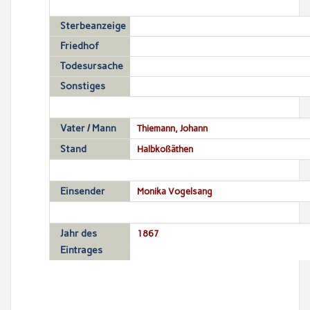
Sterbeanzeige
Friedhof
Todesursache
Sonstiges
Vater / Mann
Thiemann, Johann
Stand
Halbkoßäthen
Einsender
Monika Vogelsang
Jahr des
1867
Eintrages