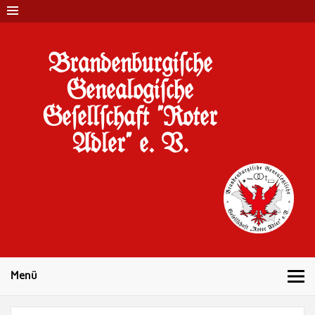
Brandenburgi#che
Genealogi#che
Ge#ell#chaft "Roter
Adler" e. V.
10 Jahre Familienforschung in Brandenburg
Menü