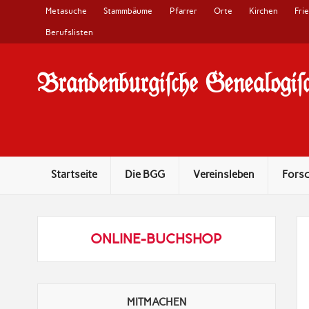
Metasuche
Stammbäume
Pfarrer
Orte
Kirchen
Fri
Berufslisten
Brandenburgi#che Genealogi#c
10 Jahre Familienforschung in Brandenburg
Startseite
Die BGG
Vereinsleben
Fors
ONLINE-BUCHSHOP
MITMACHEN