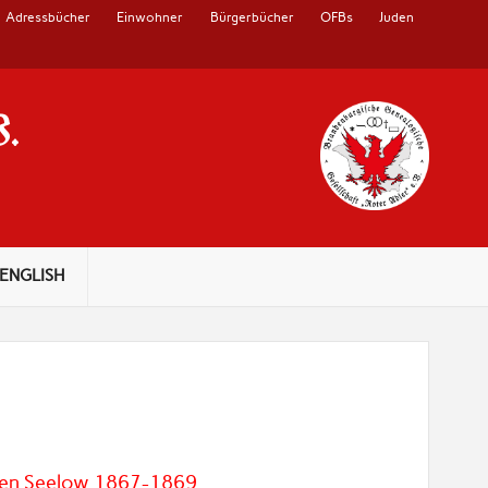
Adressbücher
Einwohner
Bürgerbücher
OFBs
Juden
V.
ENGLISH
sten Seelow 1867-1869