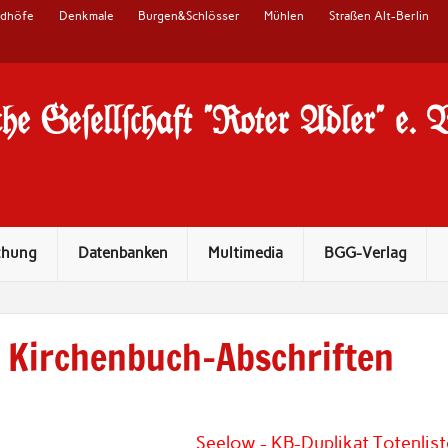
edhöfe
Denkmale
Burgen&Schlösser
Mühlen
Straßen Alt-Berlin
he Ge#ell#chaft "Roter Adler" e. 
chung
Datenbanken
Multimedia
BGG-Verlag
Kirchenbuch-Abschriften
Seelow - KB-Duplikat Totenli