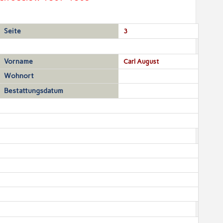
Seite
3
Vorname
Carl August
Wohnort
Bestattungsdatum