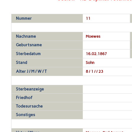
Nummer
11
Nachname
Moewes
Geburtsname
Sterbedatum
16.02.1867
Stand
Sohn
Alter J / M / W / T
8 / 1 / / 23
Sterbeanzeige
Friedhof
Todesursache
Sonstiges