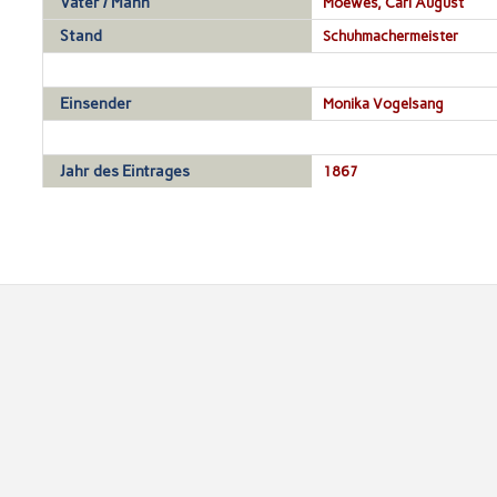
Vater / Mann
Moewes, Carl August
Stand
Schuhmachermeister
Einsender
Monika Vogelsang
Jahr des Eintrages
1867