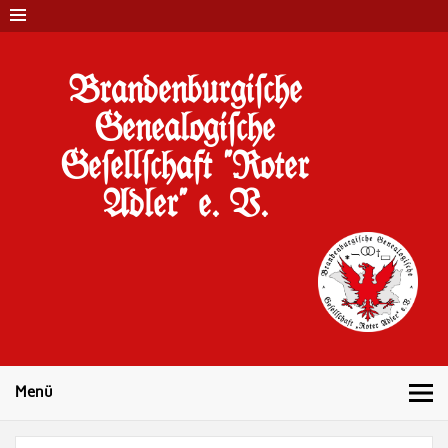
Brandenburgi#che
Genealogi#che
Ge#ell#chaft "Roter
Adler" e. V.
10 Jahre Familienforschung in Brandenburg
Menü