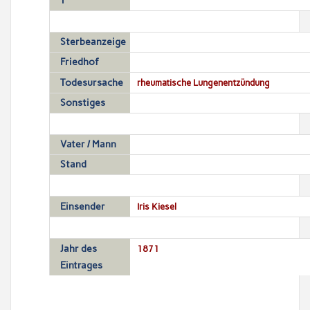
T
Sterbeanzeige
Friedhof
Todesursache
rheumatische Lungenentzündung
Sonstiges
Vater / Mann
Stand
Einsender
Iris Kiesel
Jahr des
1871
Eintrages