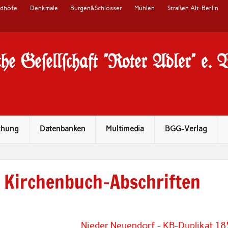
edhöfe
Denkmale
Burgen&Schlösser
Mühlen
Straßen Alt-Berlin
he Ge#ell#chaft "Roter Adler" e. 
chung
Datenbanken
Multimedia
BGG-Verlag
Kirchenbuch-Abschriften
Nieder Neuendorf - KB-Duplikat 18