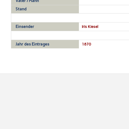
Vater / Mann
Stand
Einsender
Iris Kiesel
Jahr des Eintrages
1870