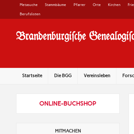
Metasuche
Stammbäume
Pfarrer
Orte
Kirchen
Fri
Berufslisten
Brandenburgi#che Genealogi#c
10 Jahre Familienforschung in Brandenburg
Startseite
Die BGG
Vereinsleben
Fors
ONLINE-BUCHSHOP
MITMACHEN