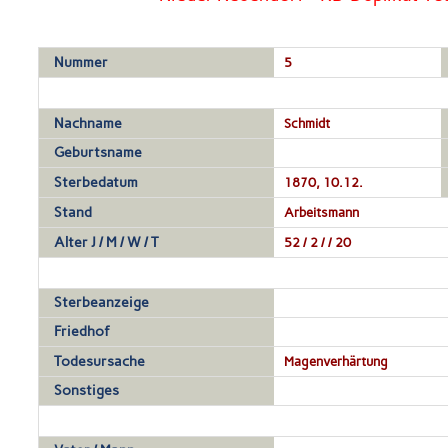
Nummer
5
Nachname
Schmidt
Geburtsname
Sterbedatum
1870, 10.12.
Stand
Arbeitsmann
Alter J / M / W / T
52 / 2 / / 20
Sterbeanzeige
Friedhof
Todesursache
Magenverhärtung
Sonstiges