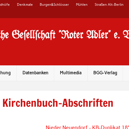
edhöfe
Denkmale
Burgen&Schlösser
Mühlen
Straßen Alt-Berlin
he Ge#ell#chaft "Roter Adler" e. 
chung
Datenbanken
Multimedia
BGG-Verlag
Kirchenbuch-Abschriften
Nieder Neuendorf - KB-Duplikat 18