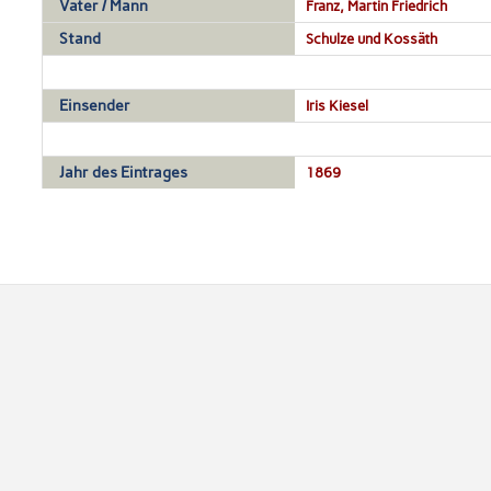
Vater / Mann
Franz, Martin Friedrich
Stand
Schulze und Kossäth
Einsender
Iris Kiesel
Jahr des Eintrages
1869