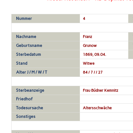
Nummer
4
Nachname
Franz
Geburtsname
Grunow
Sterbedatum
1869, 09.04.
Stand
Witwe
Alter J / M / W / T
84 / 7 / / 27
Sterbeanzeige
Frau Büdner Kemnitz
Friedhof
Todesursache
Altersschwäche
Sonstiges