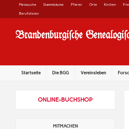
Metasuche
Stammbäume
Pfarrer
Orte
Kirchen
Fri
Berufslisten
Brandenburgi#che Genealogi#c
10 Jahre Familienforschung in Brandenburg
Startseite
Die BGG
Vereinsleben
Fors
ONLINE-BUCHSHOP
MITMACHEN