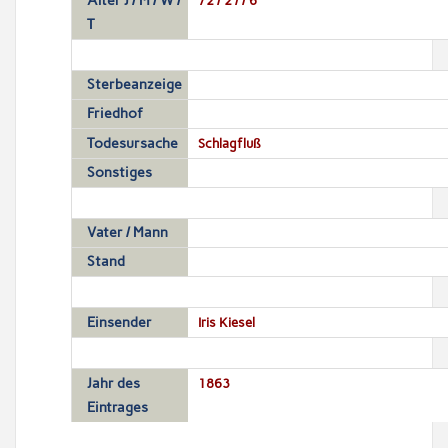
Alter J / M / W /
T
Sterbeanzeige
Friedhof
Todesursache
Schlagfluß
Sonstiges
Vater / Mann
Stand
Einsender
Iris Kiesel
Jahr des
1863
Eintrages