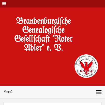
Brandenburgi#che
Genealogi#che
Ge#ell#chaft "Roter
Adler" e. V.
10 Jahre Familienforschung in Brandenburg
Menü