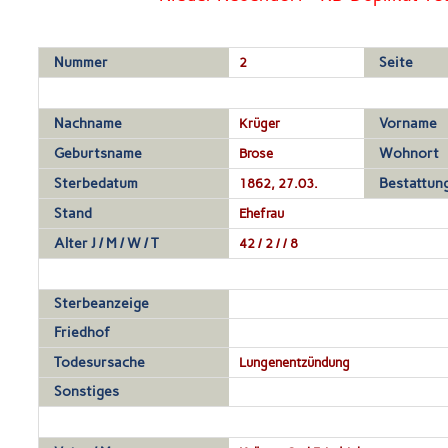
Nummer
2
Seite
Nachname
Krüger
Vorname
Geburtsname
Brose
Wohnort
Sterbedatum
1862, 27.03.
Bestattun
Stand
Ehefrau
Alter J / M / W / T
42 / 2 / / 8
Sterbeanzeige
Friedhof
Todesursache
Lungenentzündung
Sonstiges