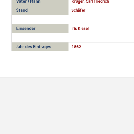
Vater / Mann
Krüger, Carl Friedrich
Stand
Schäfer
Einsender
Iris Kiesel
Jahr des Eintrages
1862