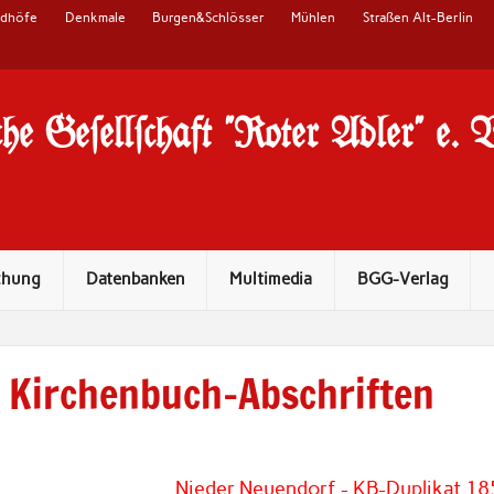
edhöfe
Denkmale
Burgen&Schlösser
Mühlen
Straßen Alt-Berlin
he Ge#ell#chaft "Roter Adler" e. 
chung
Datenbanken
Multimedia
BGG-Verlag
Kirchenbuch-Abschriften
Nieder Neuendorf - KB-Duplikat 18