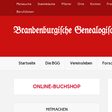
Metasuche
Stammbäume
Pfarrer
Orte
Kirchen
Fri
Berufslisten
Brandenburgi#che Genealogi#c
10 Jahre Familienforschung in Brandenburg
Startseite
Die BGG
Vereinsleben
Fors
ONLINE-BUCHSHOP
MITMACHEN