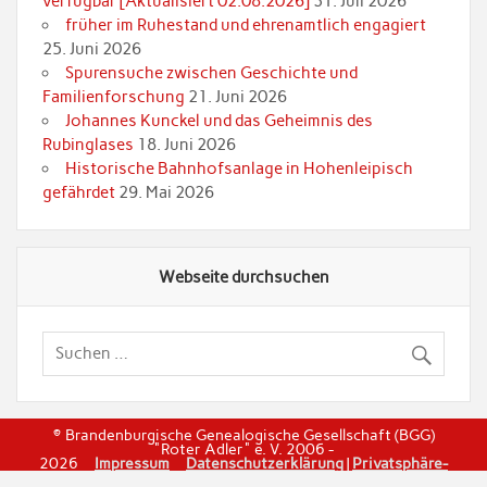
verfügbar [Aktualisiert 02.08.2026]
31. Juli 2026
früher im Ruhestand und ehrenamtlich engagiert
25. Juni 2026
Spurensuche zwischen Geschichte und
Familienforschung
21. Juni 2026
Johannes Kunckel und das Geheimnis des
Rubinglases
18. Juni 2026
Historische Bahnhofsanlage in Hohenleipisch
gefährdet
29. Mai 2026
Webseite durchsuchen
© Brandenburgische Genealogische Gesellschaft (BGG)
"Roter Adler" e. V. 2006 -
2026
Impressum
Datenschutzerklärung
|
Privatsphäre-
Einstellungen
|
Einwilligungen widerrufen
|
Historie dier