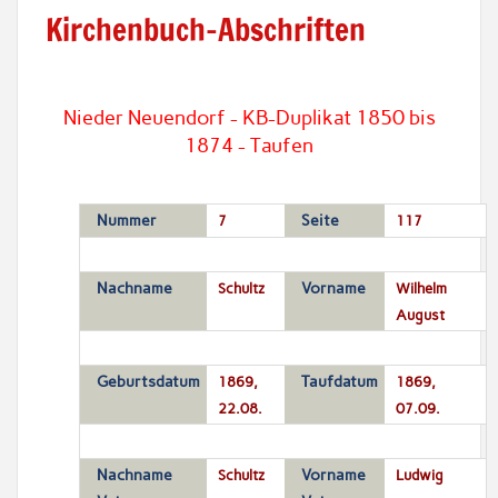
Kirchenbuch-Abschriften
Nieder Neuendorf - KB-Duplikat 1850 bis
1874 - Taufen
Nummer
7
Seite
117
Nachname
Schultz
Vorname
Wilhelm
August
Geburtsdatum
1869,
Taufdatum
1869,
22.08.
07.09.
Nachname
Schultz
Vorname
Ludwig