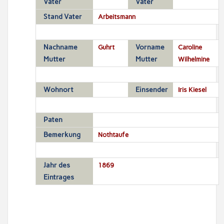
Vater
Vater
Stand Vater
Arbeitsmann
Nachname
Guhrt
Vorname
Caroline
Mutter
Mutter
Wilhelmine
Wohnort
Einsender
Iris Kiesel
Paten
Bemerkung
Nothtaufe
Jahr des
1869
Eintrages