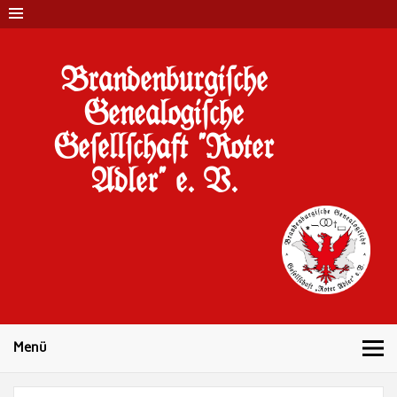
Brandenburgi#che
Genealogi#che
Ge#ell#chaft "Roter
Adler" e. V.
10 Jahre Familienforschung in Brandenburg
Menü