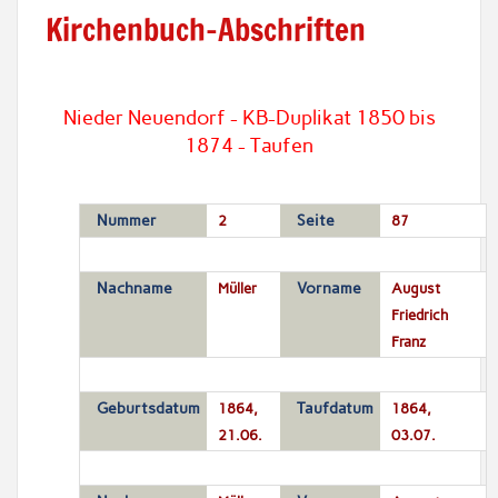
Kirchenbuch-Abschriften
Nieder Neuendorf - KB-Duplikat 1850 bis
1874 - Taufen
Nummer
2
Seite
87
Nachname
Müller
Vorname
August
Friedrich
Franz
Geburtsdatum
1864,
Taufdatum
1864,
21.06.
03.07.