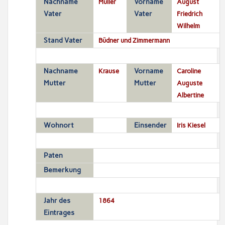
Nachname
Müller
Vorname
August
Vater
Vater
Friedrich
Wilhelm
Stand Vater
Büdner und Zimmermann
Nachname
Krause
Vorname
Caroline
Mutter
Mutter
Auguste
Albertine
Wohnort
Einsender
Iris Kiesel
Paten
Bemerkung
Jahr des
1864
Eintrages