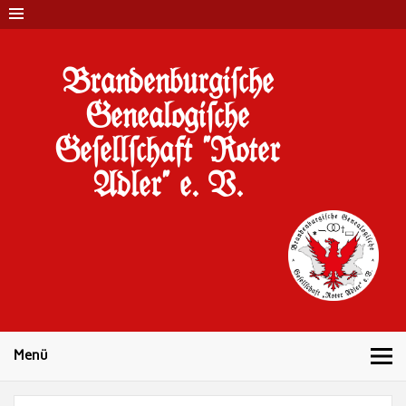
Brandenburgi#che
Genealogi#che
Ge#ell#chaft "Roter
Adler" e. V.
10 Jahre Familienforschung in Brandenburg
Menü