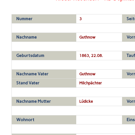
Nummer
3
Seit
Nachname
Guthnow
Vor
Geburtsdatum
1863, 22.08.
Tau
Nachname Vater
Guthnow
Vor
Stand Vater
Milchpächter
Nachname Mutter
Lüdicke
Vor
Wohnort
Ein