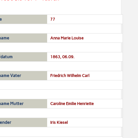
e
77
name
Anna Marie Louise
fdatum
1863, 06.09.
name Vater
Friedrich Wilhelm Carl
name Mutter
Caroline Emilie Henriette
sender
Iris Kiesel