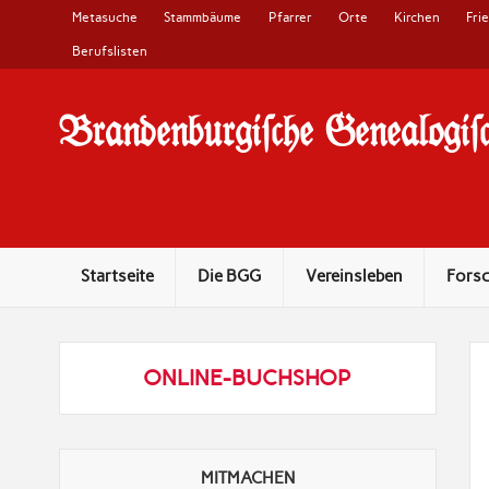
Metasuche
Stammbäume
Pfarrer
Orte
Kirchen
Fri
Berufslisten
Brandenburgi#che Genealogi#c
10 Jahre Familienforschung in Brandenburg
Startseite
Die BGG
Vereinsleben
Fors
ONLINE-BUCHSHOP
MITMACHEN