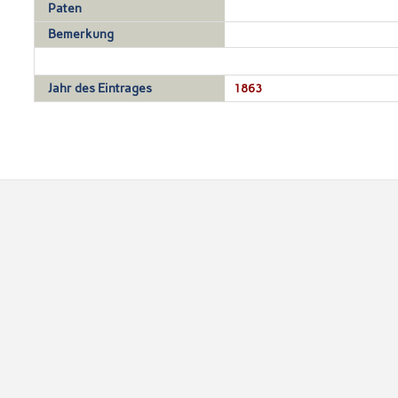
Paten
Bemerkung
Jahr des Eintrages
1863