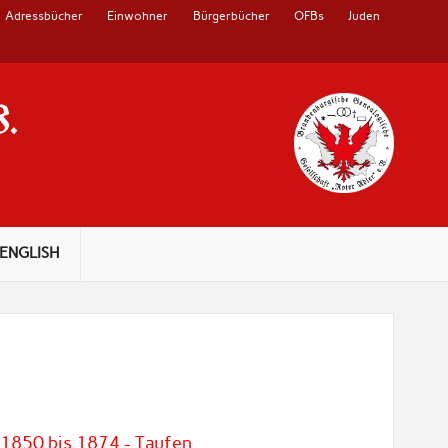
Adressbücher
Einwohner
Bürgerbücher
OFBs
Juden
V.
ENGLISH
 1850 bis 1874 - Taufen