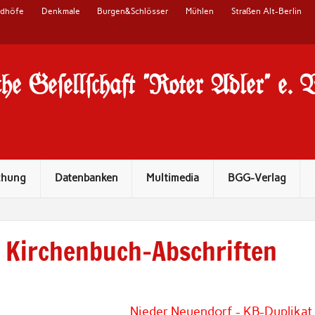
edhöfe
Denkmale
Burgen&Schlösser
Mühlen
Straßen Alt-Berlin
he Ge#ell#chaft "Roter Adler" e. 
chung
Datenbanken
Multimedia
BGG-Verlag
Kirchenbuch-Abschriften
Nieder Neuendorf - KB-Duplikat