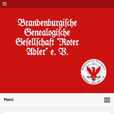
Brandenburgi#che
Genealogi#che
Ge#ell#chaft "Roter
Adler" e. V.
10 Jahre Familienforschung in Brandenburg
Menü