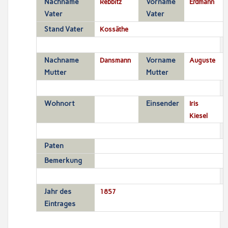
Nachname
Rebbitz
Vorname
Erdmann
Vater
Vater
Stand Vater
Kossäthe
Nachname
Dansmann
Vorname
Auguste
Mutter
Mutter
Wohnort
Einsender
Iris
Kiesel
Paten
Bemerkung
Jahr des
1857
Eintrages