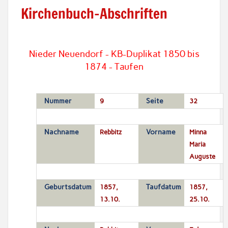
Kirchenbuch-Abschriften
Nieder Neuendorf - KB-Duplikat 1850 bis
1874 - Taufen
Nummer
9
Seite
32
Nachname
Rebbitz
Vorname
Minna
Maria
Auguste
Geburtsdatum
1857,
Taufdatum
1857,
13.10.
25.10.