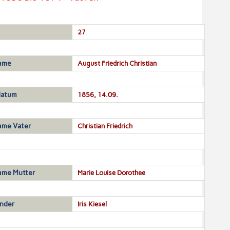
27
ame
August Friedrich Christian
datum
1856, 14.09.
ame Vater
Christian Friedrich
ame Mutter
Marie Louise Dorothee
nder
Iris Kiesel