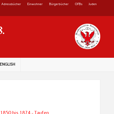
Adressbücher
Einwohner
Bürgerbücher
OFBs
Juden
V.
ENGLISH
 1850 bis 1874 - Taufen