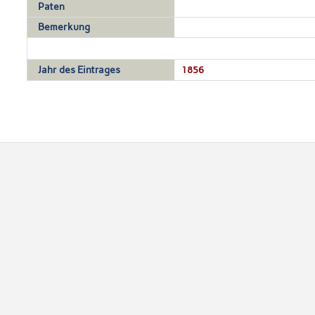
Paten
Bemerkung
Jahr des Eintrages
1856