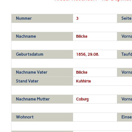
Nummer
3
Seite
Nachname
Bilicke
Vorn
Geburtsdatum
1856, 29.08.
Tauf
Nachname Vater
Bilicke
Vorn
Stand Vater
Kuhhirte
Nachname Mutter
Coburg
Vorn
Wohnort
Einse