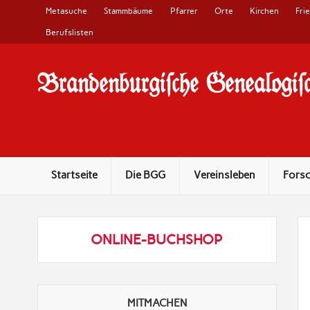
Metasuche
Stammbäume
Pfarrer
Orte
Kirchen
Fri
Berufslisten
Brandenburgi#che Genealogi#c
10 Jahre Familienforschung in Brandenburg
Startseite
Die BGG
Vereinsleben
Fors
ONLINE-BUCHSHOP
MITMACHEN