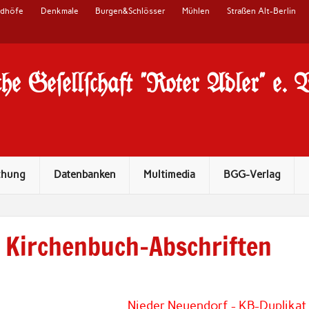
edhöfe
Denkmale
Burgen&Schlösser
Mühlen
Straßen Alt-Berlin
he Ge#ell#chaft "Roter Adler" e. 
chung
Datenbanken
Multimedia
BGG-Verlag
Kirchenbuch-Abschriften
Nieder Neuendorf - KB-Duplikat