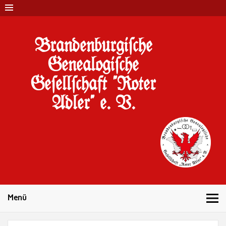
Brandenburgi#che
Genealogi#che
Ge#ell#chaft "Roter
Adler" e. V.
10 Jahre Familienforschung in Brandenburg
Menü