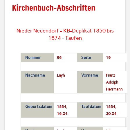
Kirchenbuch-Abschriften
Nieder Neuendorf - KB-Duplikat 1850 bis
1874 - Taufen
Nummer
96
Seite
19
Nachname
Layh
Vorname
Franz
Adolph
Herrmann
Geburtsdatum
1854,
Taufdatum
1854,
16.04.
30.04.