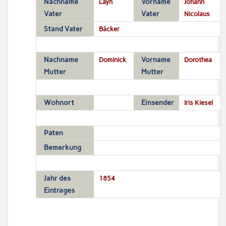
Nachname
Layh
Vorname
Johann
Vater
Vater
Nicolaus
Stand Vater
Bäcker
Nachname
Dominick
Vorname
Dorothea
Mutter
Mutter
Wohnort
Einsender
Iris Kiesel
Paten
Bemerkung
Jahr des
1854
Eintrages