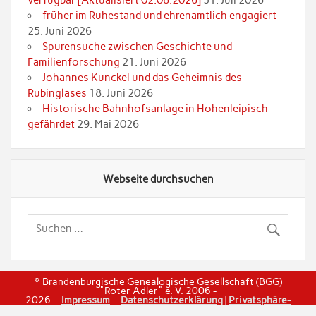
verfügbar [Aktualisiert 02.08.2026]
31. Juli 2026
früher im Ruhestand und ehrenamtlich engagiert
25. Juni 2026
Spurensuche zwischen Geschichte und
Familienforschung
21. Juni 2026
Johannes Kunckel und das Geheimnis des
Rubinglases
18. Juni 2026
Historische Bahnhofsanlage in Hohenleipisch
gefährdet
29. Mai 2026
Webseite durchsuchen
© Brandenburgische Genealogische Gesellschaft (BGG)
"Roter Adler" e. V. 2006 -
2026
Impressum
Datenschutzerklärung
|
Privatsphäre-
Einstellungen
|
Einwilligungen widerrufen
|
Historie dier