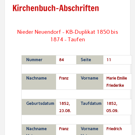
Kirchenbuch-Abschriften
Nieder Neuendorf - KB-Duplikat 1850 bis
1874 - Taufen
Nummer
84
Seite
11
Nachname
Franz
Vorname
Marie Emilie
Friederike
Geburtsdatum
1852,
Taufdatum
1852,
23.08.
05.09.
Nachname
Franz
Vorname
Friedrich