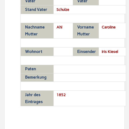
Vater
Vater
Stand Vater
Schulze
Nachname
Ahl
Vorname
Caroline
Mutter
Mutter
Wohnort
Einsender
Iris Kiesel
Paten
Bemerkung
Jahr des
1852
Eintrages