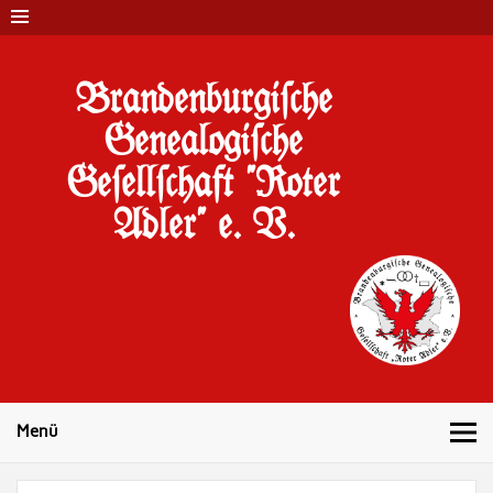
Brandenburgi#che
Genealogi#che
Ge#ell#chaft "Roter
Adler" e. V.
10 Jahre Familienforschung in Brandenburg
Menü