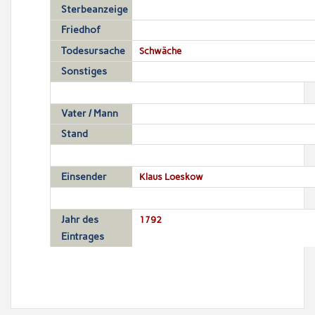
Sterbeanzeige
Friedhof
Todesursache
Schwäche
Sonstiges
Vater / Mann
Stand
Einsender
Klaus Loeskow
Jahr des
1792
Eintrages