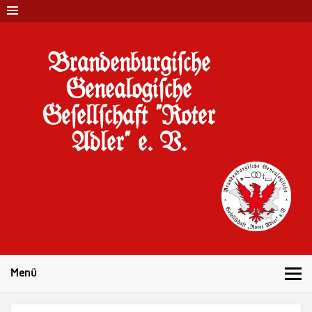
Brandenburgi#che
Genealogi#che
Ge#ell#chaft "Roter
Adler" e. V.
10 Jahre Familienforschung in Brandenburg
Menü