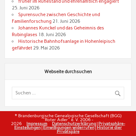
früher im Ruhestand und ehrenamtlich engagiert
25. Juni 2026
Spurensuche zwischen Geschichte und
Familienforschung
21. Juni 2026
Johannes Kunckel und das Geheimnis des
Rubinglases
18. Juni 2026
Historische Bahnhofsanlage in Hohenleipisch
gefährdet
29. Mai 2026
Webseite durchsuchen
© Brandenburgische Genealogische Gesellschaft (BGG)
"Roter Adler" e. V. 2006 -
2026
Impressum
Datenschutzerklärung
|
Privatsphäre-
Einstellungen
|
Einwilligungen widerrufen
|
Historie dier
Privatspäre