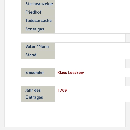
Sterbeanzeige
Friedhof
Todesursache
Sonstiges
Vater / Mann
Stand
Einsender
Klaus Loeskow
Jahr des
1789
Eintrages