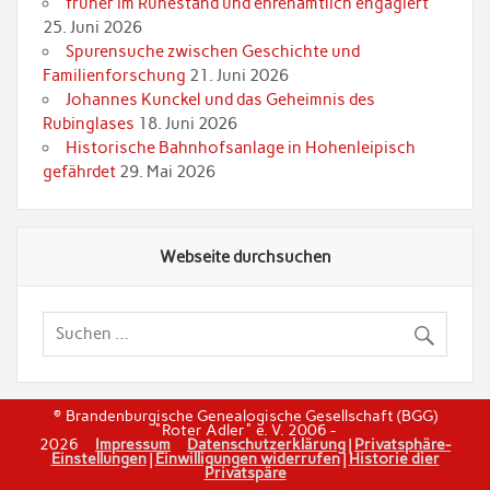
früher im Ruhestand und ehrenamtlich engagiert
25. Juni 2026
Spurensuche zwischen Geschichte und
Familienforschung
21. Juni 2026
Johannes Kunckel und das Geheimnis des
Rubinglases
18. Juni 2026
Historische Bahnhofsanlage in Hohenleipisch
gefährdet
29. Mai 2026
Webseite durchsuchen
© Brandenburgische Genealogische Gesellschaft (BGG)
"Roter Adler" e. V. 2006 -
2026
Impressum
Datenschutzerklärung
|
Privatsphäre-
Einstellungen
|
Einwilligungen widerrufen
|
Historie dier
Privatspäre