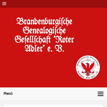
Brandenburgi#che
Genealogi#che
Ge#ell#chaft "Roter
Adler" e. V.
10 Jahre Familienforschung in Brandenburg
Menü