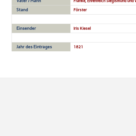
Vater / Mann
Franke, Ehrenreich Siegismund und W
Stand
Förster
Einsender
Iris Kiesel
Jahr des Eintrages
1821