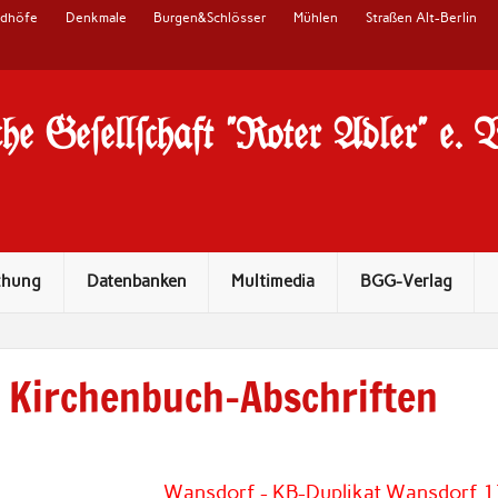
edhöfe
Denkmale
Burgen&Schlösser
Mühlen
Straßen Alt-Berlin
he Ge#ell#chaft "Roter Adler" e. 
chung
Datenbanken
Multimedia
BGG-Verlag
Kirchenbuch-Abschriften
Wansdorf - KB-Duplikat Wansdorf 17