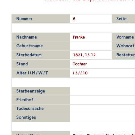
Nummer
6
Seite
Nachname
Franke
Vorname
Geburtsname
Wohnort
Sterbedatum
1821, 13.12.
Bestattu
Stand
Tochter
Alter J / M / W / T
/ 3 / / 10
Sterbeanzeige
Friedhof
Todesursache
Sonstiges