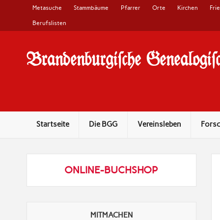
Metasuche
Stammbäume
Pfarrer
Orte
Kirchen
Fri
Berufslisten
Brandenburgi#che Genealogi#c
10 Jahre Familienforschung in Brandenburg
Startseite
Die BGG
Vereinsleben
Fors
ONLINE-BUCHSHOP
MITMACHEN