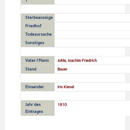
T
Sterbeanzeige
Friedhof
Todesursache
Sonstiges
Vater / Mann
Johle, Joachim Friedrich
Stand
Bauer
Einsender
Iris Kiesel
Jahr des
1810
Eintrages