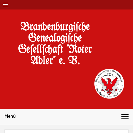
Brandenburgi#che
Genealogi#che
Ge#ell#chaft "Roter
Adler" e. V.
10 Jahre Familienforschung in Brandenburg
Menü