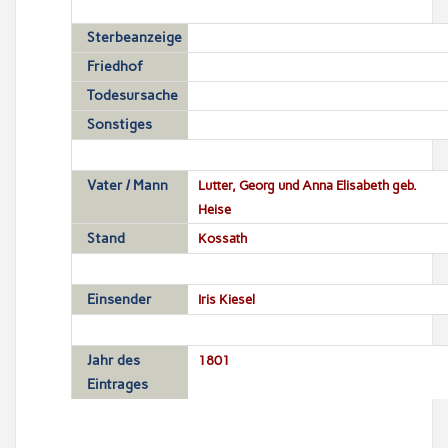
Sterbeanzeige
Friedhof
Todesursache
Sonstiges
Vater / Mann
Lutter, Georg und Anna Elisabeth geb.
Heise
Stand
Kossath
Einsender
Iris Kiesel
Jahr des
1801
Eintrages