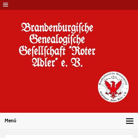
Brandenburgi#che
Genealogi#che
Ge#ell#chaft "Roter
Adler" e. V.
10 Jahre Familienforschung in Brandenburg
Menü