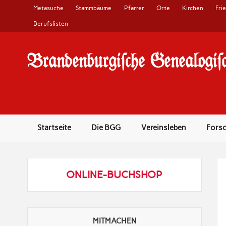
Metasuche
Stammbäume
Pfarrer
Orte
Kirchen
Fri
Berufslisten
Brandenburgi#che Genealogi#c
10 Jahre Familienforschung in Brandenburg
Startseite
Die BGG
Vereinsleben
Fors
ONLINE-BUCHSHOP
MITMACHEN