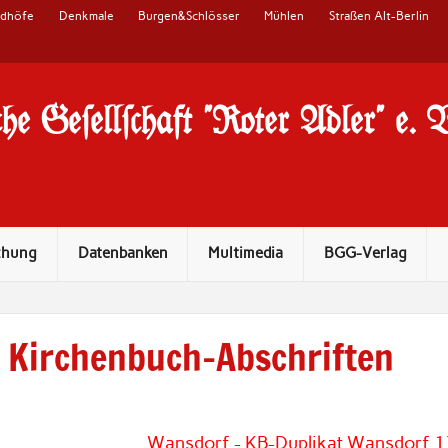
edhöfe
Denkmale
Burgen&Schlösser
Mühlen
Straßen Alt-Berlin
he Ge#ell#chaft "Roter Adler" e. 
chung
Datenbanken
Multimedia
BGG-Verlag
Kirchenbuch-Abschriften
Wansdorf - KB-Duplikat Wansdorf 17