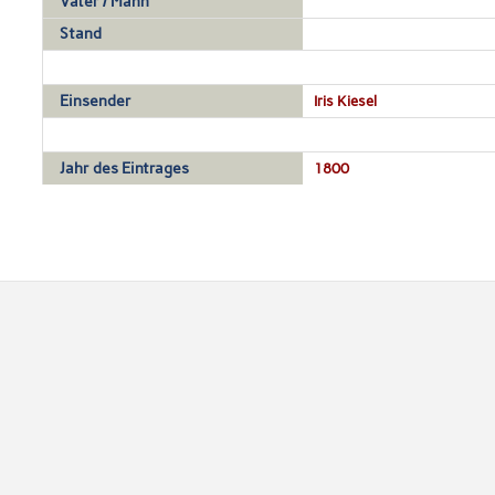
Vater / Mann
Stand
Einsender
Iris Kiesel
Jahr des Eintrages
1800