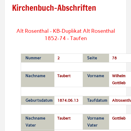
Kirchenbuch-Abschriften
Alt Rosenthal - KB-Duplikat Alt Rosenthal
1852-74 - Taufen
Nummer
2
Seite
78
Nachname
Taubert
Vorname
Wilhelm
Gottlieb
Geburtsdatum
1874.06.13
Taufdatum
Altrosenth
Nachname
Taubert
Vorname
Gottlieb
Vater
Vater