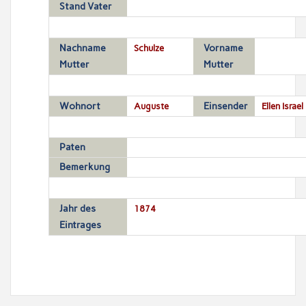
Stand Vater
Nachname
Schulze
Vorname
Mutter
Mutter
Wohnort
Auguste
Einsender
Ellen Israel
Paten
Bemerkung
Jahr des
1874
Eintrages