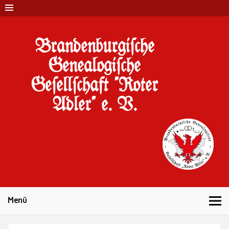
Brandenburgi#che
Genealogi#che
Ge#ell#chaft "Roter
Adler" e. V.
10 Jahre Familienforschung in Brandenburg
Menü