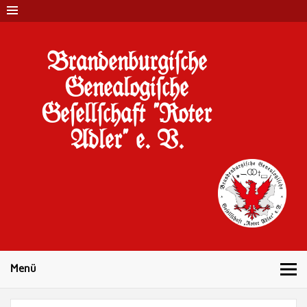
Brandenburgi#che
Genealogi#che
Ge#ell#chaft "Roter
Adler" e. V.
10 Jahre Familienforschung in Brandenburg
Menü