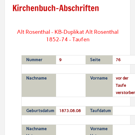
Kirchenbuch-Abschriften
Alt Rosenthal - KB-Duplikat Alt Rosenthal
1852-74 - Taufen
Nummer
9
Seite
76
Nachname
Vorname
vor der
Taufe
verstorbe
Geburtsdatum
1873.08.08
Taufdatum
Nachname
Vorname