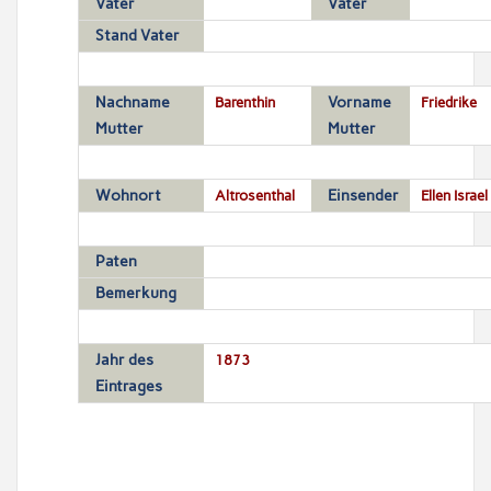
Vater
Vater
Stand Vater
Nachname
Barenthin
Vorname
Friedrike
Mutter
Mutter
Wohnort
Altrosenthal
Einsender
Ellen Israel
Paten
Bemerkung
Jahr des
1873
Eintrages