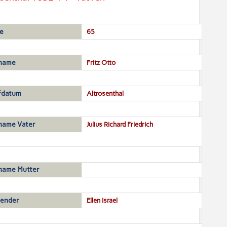
e
65
name
Fritz Otto
fdatum
Altrosenthal
name Vater
Julius Richard Friedrich
name Mutter
sender
Ellen Israel