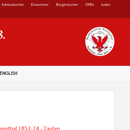
Adressbücher
Einwohner
Bürgerbücher
OFBs
Juden
V.
ENGLISH
osenthal 1852-74 - Taufen