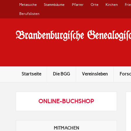
Metasuche
Stammbäume
Pfarrer
Orte
Kirchen
Fri
Berufslisten
Brandenburgi#che Genealogi#c
10 Jahre Familienforschung in Brandenburg
Startseite
Die BGG
Vereinsleben
Fors
ONLINE-BUCHSHOP
MITMACHEN