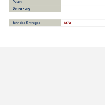
Paten
Bemerkung
Jahr des Eintrages
1870