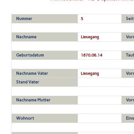
Nummer
5
Seit
Nachname
Liesegang
Vor
Geburtsdatum
1870.06.14
Tau
Nachname Vater
Liesegang
Vor
Stand Vater
Nachname Mutter
Vor
Wohnort
Ein