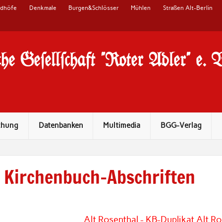
edhöfe
Denkmale
Burgen&Schlösser
Mühlen
Straßen Alt-Berlin
he Ge#ell#chaft "Roter Adler" e. 
chung
Datenbanken
Multimedia
BGG-Verlag
Kirchenbuch-Abschriften
Alt Rosenthal - KB-Duplikat Alt R