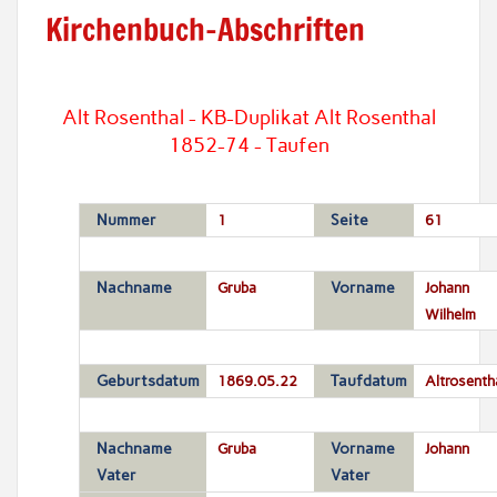
Kirchenbuch-Abschriften
Alt Rosenthal - KB-Duplikat Alt Rosenthal
1852-74 - Taufen
Nummer
1
Seite
61
Nachname
Gruba
Vorname
Johann
Wilhelm
Geburtsdatum
1869.05.22
Taufdatum
Altrosenth
Nachname
Gruba
Vorname
Johann
Vater
Vater