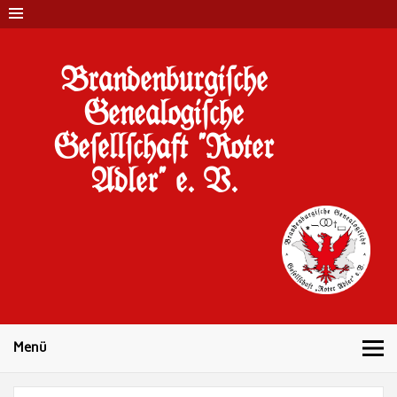
Brandenburgi#che
Genealogi#che
Ge#ell#chaft "Roter
Adler" e. V.
10 Jahre Familienforschung in Brandenburg
Menü