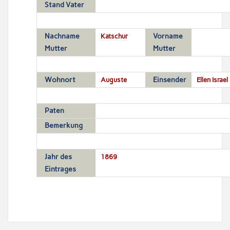
Stand Vater
Nachname
Katschur
Vorname
Mutter
Mutter
Wohnort
Auguste
Einsender
Ellen Israel
Paten
Bemerkung
Jahr des
1869
Eintrages