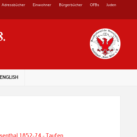
Adressbücher
Einwohner
Bürgerbücher
OFBs
Juden
V.
ENGLISH
osenthal 1852-74 - Taufen