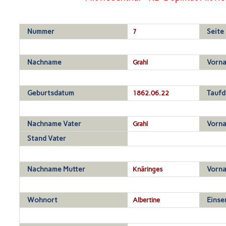
Nummer
7
Seite
Nachname
Grahl
Vorn
Geburtsdatum
1862.06.22
Tauf
Nachname Vater
Grahl
Vorna
Stand Vater
Nachname Mutter
Knäringes
Vorna
Wohnort
Albertine
Einse