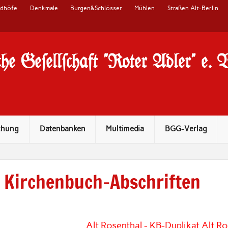
edhöfe
Denkmale
Burgen&Schlösser
Mühlen
Straßen Alt-Berlin
he Ge#ell#chaft "Roter Adler" e. 
chung
Datenbanken
Multimedia
BGG-Verlag
Kirchenbuch-Abschriften
Alt Rosenthal - KB-Duplikat Alt R