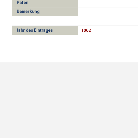
Paten
Bemerkung
Jahr des Eintrages
1862