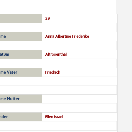
29
ame
Anna Albertine Friederike
datum
Altrosenthal
me Vater
Friedrich
me Mutter
nder
Ellen Israel