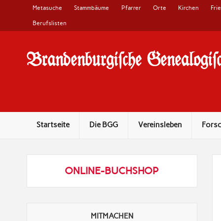
Metasuche
Stammbäume
Pfarrer
Orte
Kirchen
Fri
Berufslisten
Brandenburgi#che Genealogi#c
10 Jahre Familienforschung in Brandenburg
Startseite
Die BGG
Vereinsleben
Fors
ONLINE-BUCHSHOP
MITMACHEN