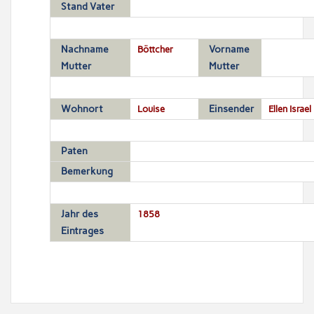
Stand Vater
Nachname
Böttcher
Vorname
Mutter
Mutter
Wohnort
Louise
Einsender
Ellen Israel
Paten
Bemerkung
Jahr des
1858
Eintrages