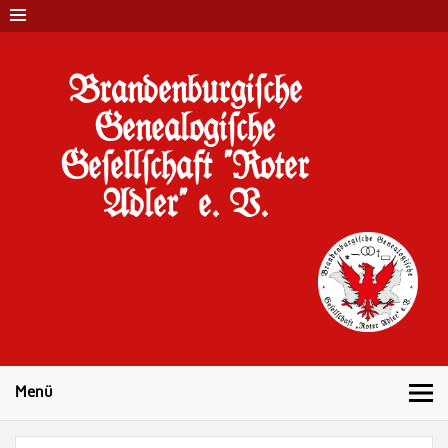
Brandenburgi#che
Genealogi#che
Ge#ell#chaft "Roter
Adler" e. V.
10 Jahre Familienforschung in Brandenburg
Menü