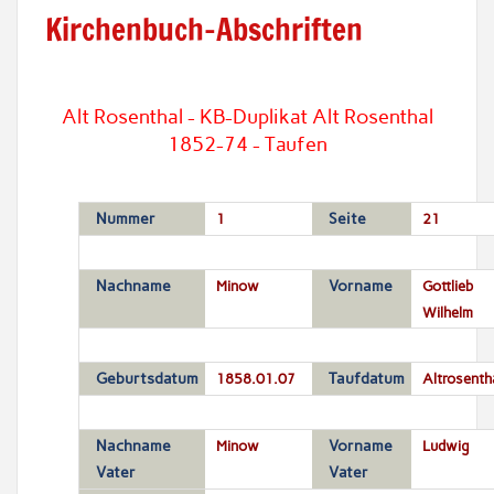
Kirchenbuch-Abschriften
Alt Rosenthal - KB-Duplikat Alt Rosenthal
1852-74 - Taufen
Nummer
1
Seite
21
Nachname
Minow
Vorname
Gottlieb
Wilhelm
Geburtsdatum
1858.01.07
Taufdatum
Altrosenth
Nachname
Minow
Vorname
Ludwig
Vater
Vater