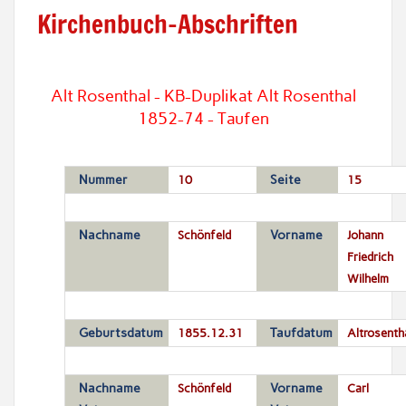
Kirchenbuch-Abschriften
Alt Rosenthal - KB-Duplikat Alt Rosenthal
1852-74 - Taufen
Nummer
10
Seite
15
Nachname
Schönfeld
Vorname
Johann
Friedrich
Wilhelm
Geburtsdatum
1855.12.31
Taufdatum
Altrosenth
Nachname
Schönfeld
Vorname
Carl