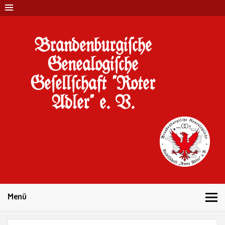
Brandenburgi#che
Genealogi#che
Ge#ell#chaft "Roter
Adler" e. V.
10 Jahre Familienforschung in Brandenburg
Menü