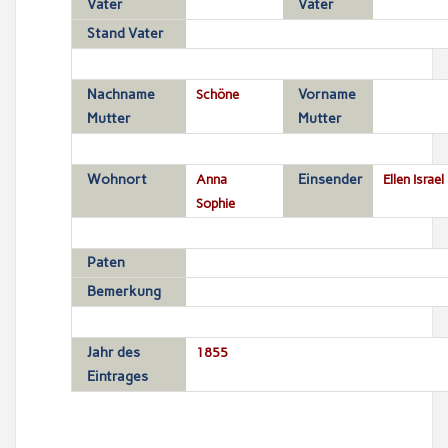
Vater
Vater
Stand Vater
Nachname
Schöne
Vorname
Mutter
Mutter
Wohnort
Anna
Einsender
Ellen Israel
Sophie
Paten
Bemerkung
Jahr des
1855
Eintrages