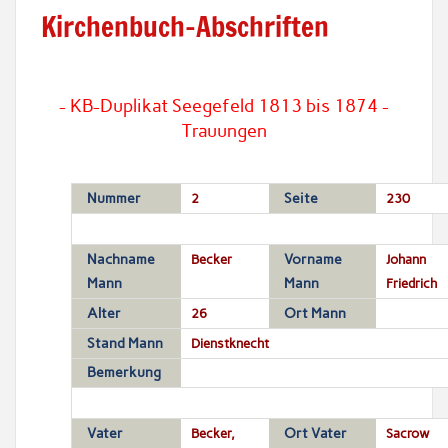
Kirchenbuch-Abschriften
- KB-Duplikat Seegefeld 1813 bis 1874 -
Trauungen
Nummer
2
Seite
230
Nachname
Becker
Vorname
Johann
Mann
Mann
Friedrich
Alter
26
Ort Mann
Stand Mann
Dienstknecht
Bemerkung
Vater
Becker,
Ort Vater
Sacrow