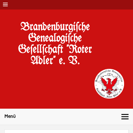
Brandenburgi#che
Genealogi#che
Ge#ell#chaft "Roter
Adler" e. V.
10 Jahre Familienforschung in Brandenburg
Menü