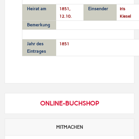
Heirat am
1851,
Einsender
Iris
12.10.
Kiesel
Bemerkung
Jahr des
1851
Eintrages
ONLINE-BUCHSHOP
MITMACHEN