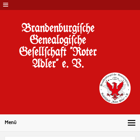
Brandenburgi#che
Genealogi#che
Ge#ell#chaft "Roter
Adler" e. V.
10 Jahre Familienforschung in Brandenburg
Menü