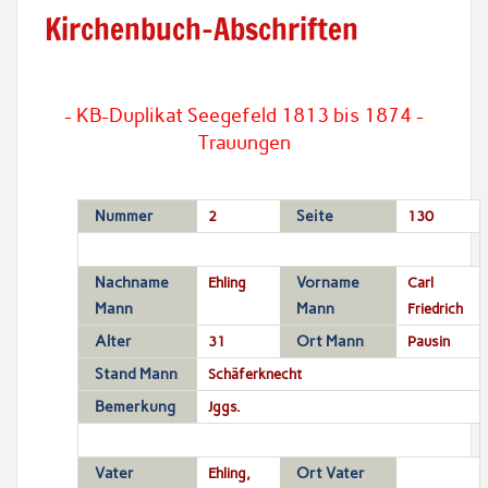
Kirchenbuch-Abschriften
- KB-Duplikat Seegefeld 1813 bis 1874 -
Trauungen
Nummer
2
Seite
130
Nachname
Ehling
Vorname
Carl
Mann
Mann
Friedrich
Alter
31
Ort Mann
Pausin
Stand Mann
Schäferknecht
Bemerkung
Jggs.
Vater
Ehling,
Ort Vater