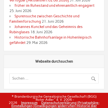
verfügbar [Aktualisiert 02.08.2026]
31. Juli 2026
früher im Ruhestand und ehrenamtlich engagiert
25. Juni 2026
Spurensuche zwischen Geschichte und
Familienforschung
21. Juni 2026
Johannes Kunckel und das Geheimnis des
Rubinglases
18. Juni 2026
Historische Bahnhofsanlage in Hohenleipisch
gefährdet
29. Mai 2026
Webseite durchsuchen
© Brandenburgische Genealogische Gesellschaft (BGG)
"Roter Adler" e. V. 2006 -
2026
Impressum
Datenschutzerklärung
|
Privatsphäre-
Einstellungen
|
Einwilligungen widerrufen
|
Historie dier