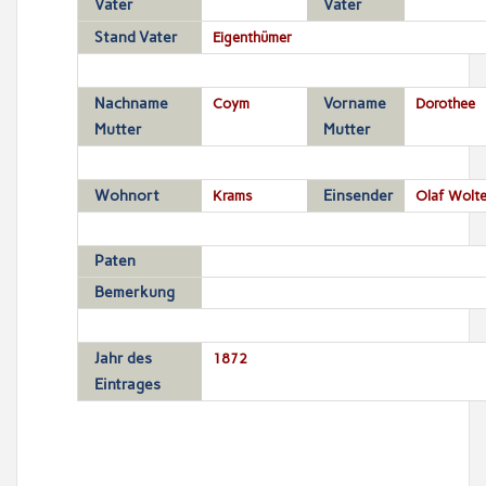
Vater
Vater
Stand Vater
Eigenthümer
Nachname
Coym
Vorname
Dorothee
Mutter
Mutter
Wohnort
Krams
Einsender
Olaf Wolte
Paten
Bemerkung
Jahr des
1872
Eintrages