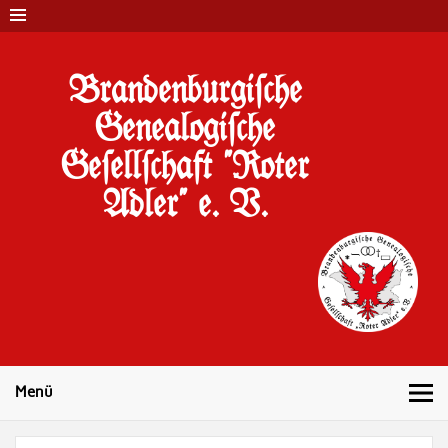
Brandenburgi#che
Genealogi#che
Ge#ell#chaft "Roter
Adler" e. V.
10 Jahre Familienforschung in Brandenburg
Menü