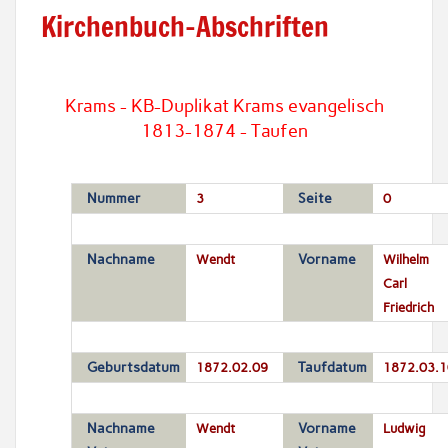
Kirchenbuch-Abschriften
Krams - KB-Duplikat Krams evangelisch
1813-1874 - Taufen
Nummer
3
Seite
0
Nachname
Wendt
Vorname
Wilhelm
Carl
Friedrich
Geburtsdatum
1872.02.09
Taufdatum
1872.03.1
Nachname
Wendt
Vorname
Ludwig